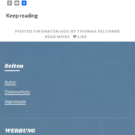
P
E
r
m
i
a
Keep reading
n
i
t
l
POSTED
3 MONATEN
AGO
BY
THOMAS.FELCHNER
READ MORE
LIKE
Seiten
Autor
Datenschutz
Impressum
WERBUNG