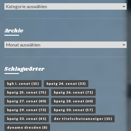
Kategorien
Archiv
Archiv
Schlagwörter
bgh i. senat
(15)
bpatg 24. senat
(33)
bpatg 25. senat
(75)
bpatg 26. senat
(71)
bpatg 27. senat
(80)
bpatg 28. senat
(60)
bpatg 29. senat
(73)
bpatg 30. senat
(57)
bpatg 33. senat
(41)
der titelschutzanzeiger
(15)
dynamo dresden
(8)