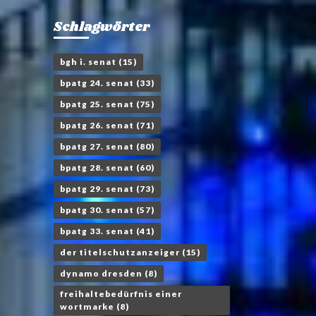
Schlagwörter
bgh i. senat
(15)
bpatg 24. senat
(33)
bpatg 25. senat
(75)
bpatg 26. senat
(71)
bpatg 27. senat
(80)
bpatg 28. senat
(60)
bpatg 29. senat
(73)
bpatg 30. senat
(57)
bpatg 33. senat
(41)
der titelschutzanzeiger
(15)
dynamo dresden
(8)
freihaltebedürfnis einer
wortmarke
(8)