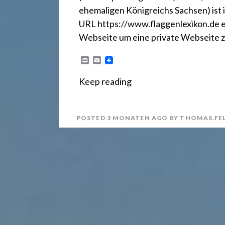
r
ehemaligen Königreichs Sachsen) ist 
e
URL https://www.flaggenlexikon.de erre
Webseite um eine private Webseite z
c
P
E
r
m
i
a
Keep reading
n
i
h
t
l
POSTED
3 MONATEN
AGO
BY
THOMAS.FE
t
2
4