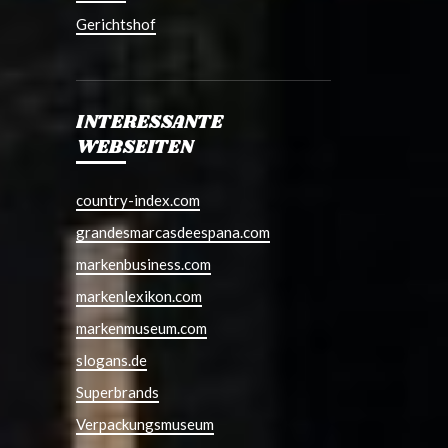
Gerichtshof
INTERESSANTE
WEBSEITEN
country-index.com
grandesmarcasdeespana.com
markenbusiness.com
markenlexikon.com
markenmuseum.com
slogans.de
Superbrands
Verpackungsmuseum