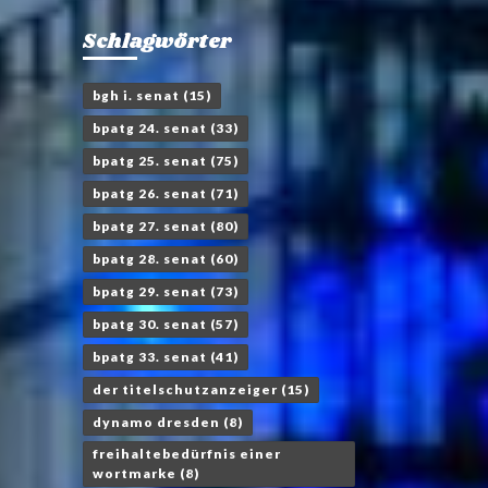
Schlagwörter
bgh i. senat
(15)
bpatg 24. senat
(33)
bpatg 25. senat
(75)
bpatg 26. senat
(71)
bpatg 27. senat
(80)
bpatg 28. senat
(60)
bpatg 29. senat
(73)
bpatg 30. senat
(57)
bpatg 33. senat
(41)
der titelschutzanzeiger
(15)
dynamo dresden
(8)
freihaltebedürfnis einer
wortmarke
(8)