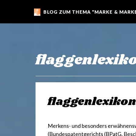
BLOG ZUM THEMA "MARKE & MARKE
m
a
r
flaggenlexik
k
e
flaggenlexikon
n
Merkens- und besonders erwähnensw
(Bundespatentgerichts (BPatG, Beschl