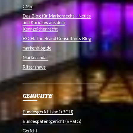
CMS
Das Blog für Markenrecht – Neues
und Kurioses aus dem
Kennzeichenrecht
ESCH. The Brand Consultants Blog
markenblog.de
Markenradar
Rittershaus
GERICHTE
Bundesgerichtshof (BGH)
Bundespatentgericht (BPatG)
Gericht