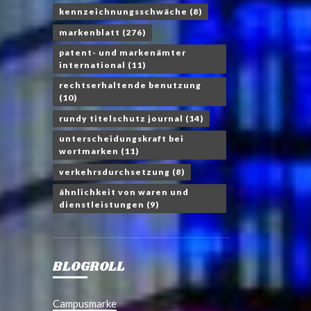
kennzeichnungsschwäche
(8)
markenblatt
(276)
patent- und markenämter
international
(11)
rechtserhaltende benutzung
(10)
rundy titelschutz journal
(14)
unterscheidungskraft bei
wortmarken
(11)
verkehrsdurchsetzung
(8)
ähnlichkeit von waren und
dienstleistungen
(9)
BLOGROLL
Campusmarke