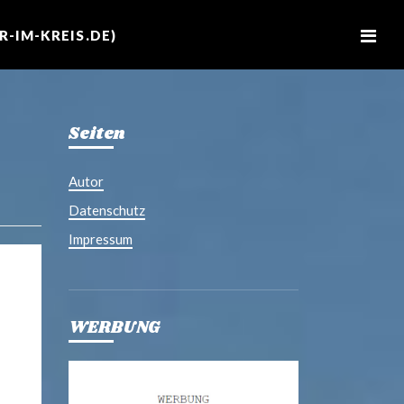
M
e
-IM-KREIS.DE)
n
u
Seiten
Autor
Datenschutz
Impressum
WERBUNG