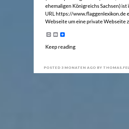
r
ehemaligen Königreichs Sachsen) ist 
e
URL https://www.flaggenlexikon.de erre
Webseite um eine private Webseite z
c
P
E
r
m
i
a
Keep reading
n
i
h
t
l
POSTED
3 MONATEN
AGO
BY
THOMAS.FE
t
2
4