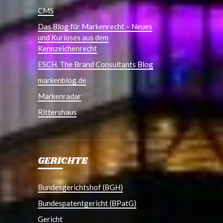
CMS
Das Blog für Markenrecht – Neues
und Kurioses aus dem
Kennzeichenrecht
ESCH. The Brand Consultants Blog
markenblog.de
Markenradar
Rittershaus
GERICHTE
Bundesgerichtshof (BGH)
Bundespatentgericht (BPatG)
Gericht