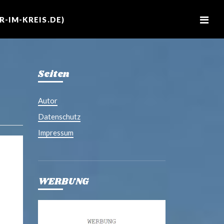
M
e
-IM-KREIS.DE)
n
u
Seiten
Autor
Datenschutz
Impressum
WERBUNG