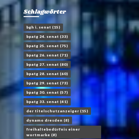
Schlagwörter
bgh i. senat
(15)
bpatg 24. senat
(33)
bpatg 25. senat
(75)
bpatg 26. senat
(71)
bpatg 27. senat
(80)
bpatg 28. senat
(60)
bpatg 29. senat
(73)
bpatg 30. senat
(57)
bpatg 33. senat
(41)
der titelschutzanzeiger
(15)
dynamo dresden
(8)
freihaltebedürfnis einer
wortmarke
(8)