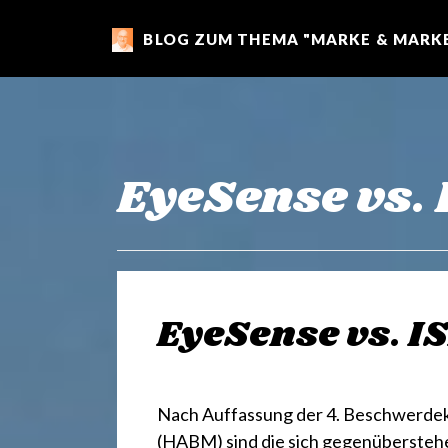
BLOG ZUM THEMA "MARKE & MARKE
m
a
r
EyeSense vs.
k
e
EyeSense vs. I
n
Nach Auffassung der 4. Beschwerde
(HABM) sind die sich gegenübersteh