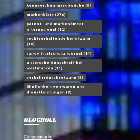
kennzeichnungsschwäche
(8)
markenblatt
(276)
patent- und markenämter
international
(11)
rechtserhaltende benutzung
(10)
rundy titelschutz journal
(14)
unterscheidungskraft bei
wortmarken
(11)
verkehrsdurchsetzung
(8)
ähnlichkeit von waren und
dienstleistungen
(9)
BLOGROLL
Campusmarke