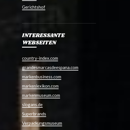
Gerichtshof
INTERESSANTE
WEBSEITEN
country-index.com
grandesmarcasdeespana.com
markenbusiness.com
markenlexikon.com
markenmuseum.com
slogans.de
Superbrands
Verpackungsmuseum