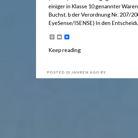
r
einiger in Klasse 10 genannter Waren 
e
Buchst. b der Verordnung Nr. 207/200
EyeSense/ISENSE) In den Entscheid
c
P
E
r
m
i
a
Keep reading
n
i
h
t
l
POSTED
15 JAHREN
AGO
BY
t
2
4