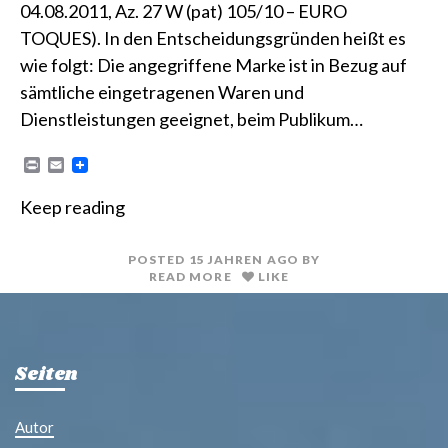
04.08.2011, Az. 27 W (pat) 105/10 – EURO
TOQUES). In den Entscheidungsgründen heißt es
wie folgt: Die angegriffene Marke ist in Bezug auf
sämtliche eingetragenen Waren und
Dienstleistungen geeignet, beim Publikum…
P
E
r
m
i
a
Keep reading
n
i
t
l
POSTED
15 JAHREN
AGO
BY
READ MORE
LIKE
Seiten
Autor