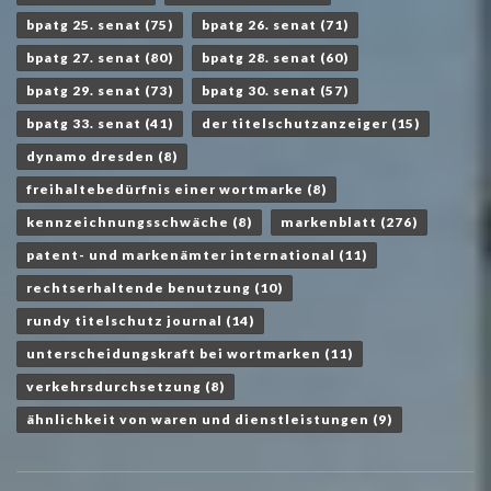
bpatg 25. senat
(75)
bpatg 26. senat
(71)
bpatg 27. senat
(80)
bpatg 28. senat
(60)
bpatg 29. senat
(73)
bpatg 30. senat
(57)
bpatg 33. senat
(41)
der titelschutzanzeiger
(15)
dynamo dresden
(8)
freihaltebedürfnis einer wortmarke
(8)
kennzeichnungsschwäche
(8)
markenblatt
(276)
patent- und markenämter international
(11)
rechtserhaltende benutzung
(10)
rundy titelschutz journal
(14)
unterscheidungskraft bei wortmarken
(11)
verkehrsdurchsetzung
(8)
ähnlichkeit von waren und dienstleistungen
(9)