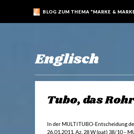
BLOG ZUM THEMA "MARKE & MARKE
m
a
r
Englisch
k
e
Tubo, das Roh
n
In der MULTITUBO-Entscheidung des 
26.01.2011, Az. 28 W (pat) 38/10 – M