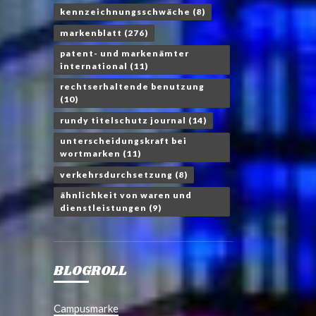
kennzeichnungsschwäche
(8)
markenblatt
(276)
patent- und markenämter
international
(11)
rechtserhaltende benutzung
(10)
rundy titelschutz journal
(14)
unterscheidungskraft bei
wortmarken
(11)
verkehrsdurchsetzung
(8)
ähnlichkeit von waren und
dienstleistungen
(9)
BLOGROLL
Campusmarke