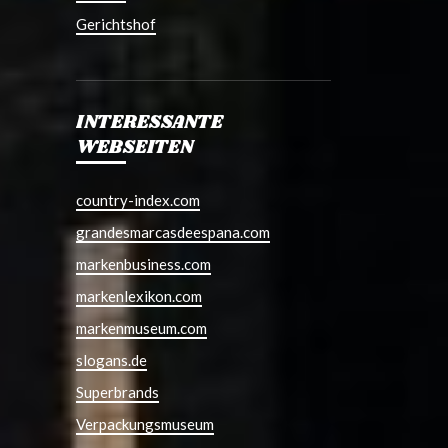
Gerichtshof
INTERESSANTE
WEBSEITEN
country-index.com
grandesmarcasdeespana.com
markenbusiness.com
markenlexikon.com
markenmuseum.com
slogans.de
Superbrands
Verpackungsmuseum