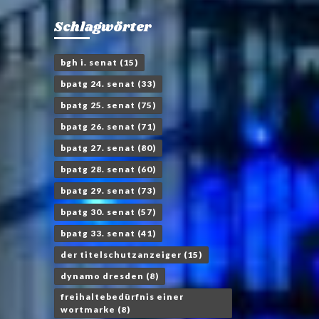
Schlagwörter
bgh i. senat
(15)
bpatg 24. senat
(33)
bpatg 25. senat
(75)
bpatg 26. senat
(71)
bpatg 27. senat
(80)
bpatg 28. senat
(60)
bpatg 29. senat
(73)
bpatg 30. senat
(57)
bpatg 33. senat
(41)
der titelschutzanzeiger
(15)
dynamo dresden
(8)
freihaltebedürfnis einer
wortmarke
(8)