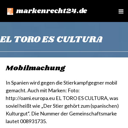
markenrecht24.de
e
n
u
EL TORO ES CULTURA
Mobilmachung
In Spanien wird gegen die Stierkampfgegner mobil
gemacht. Auch mit Marken: Foto:
http://oami.europa.eu EL TORO ES CULTURA, was
soviel heißt wie „Der Stier gehört zum (spanischen)
Kulturgut“. Die Nummer der Gemeinschaftsmarke
lautet 008931735.