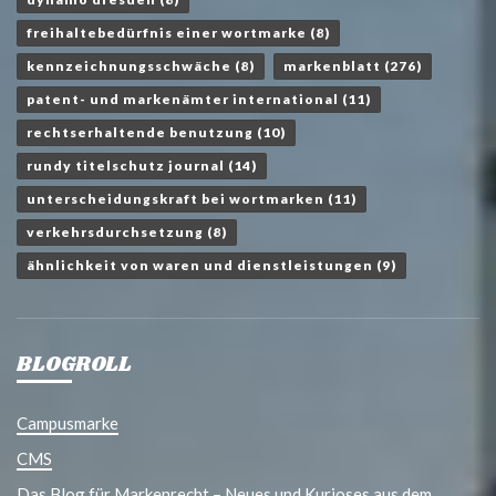
freihaltebedürfnis einer wortmarke
(8)
kennzeichnungsschwäche
(8)
markenblatt
(276)
patent- und markenämter international
(11)
rechtserhaltende benutzung
(10)
rundy titelschutz journal
(14)
unterscheidungskraft bei wortmarken
(11)
verkehrsdurchsetzung
(8)
ähnlichkeit von waren und dienstleistungen
(9)
BLOGROLL
Campusmarke
CMS
Das Blog für Markenrecht – Neues und Kurioses aus dem