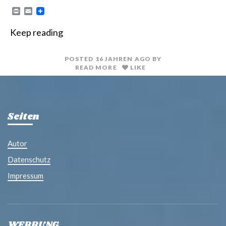
P
E
r
m
i
a
Keep reading
n
i
t
l
POSTED
16 JAHREN
AGO
BY
READ MORE
LIKE
Seiten
Autor
Datenschutz
Impressum
WERBUNG