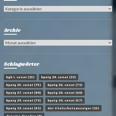
Kategorien
Archiv
Archiv
Schlagwörter
bgh i. senat
(15)
bpatg 24. senat
(33)
bpatg 25. senat
(75)
bpatg 26. senat
(71)
bpatg 27. senat
(80)
bpatg 28. senat
(60)
bpatg 29. senat
(73)
bpatg 30. senat
(57)
bpatg 33. senat
(41)
der titelschutzanzeiger
(15)
dynamo dresden
(8)