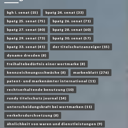
bgh i. senat
(15)
bpatg 24. senat
(33)
bpatg 25. senat
(75)
bpatg 26. senat
(71)
bpatg 27. senat
(80)
bpatg 28. senat
(60)
bpatg 29. senat
(73)
bpatg 30. senat
(57)
bpatg 33. senat
(41)
der titelschutzanzeiger
(15)
dynamo dresden
(8)
freihaltebedürfnis einer wortmarke
(8)
kennzeichnungsschwäche
(8)
markenblatt
(276)
patent- und markenämter international
(11)
rechtserhaltende benutzung
(10)
rundy titelschutz journal
(14)
unterscheidungskraft bei wortmarken
(11)
verkehrsdurchsetzung
(8)
ähnlichkeit von waren und dienstleistungen
(9)