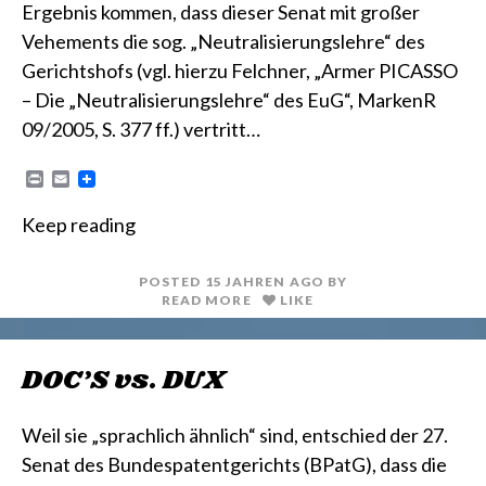
Ergebnis kommen, dass dieser Senat mit großer
Vehements die sog. „Neutralisierungslehre“ des
Gerichtshofs (vgl. hierzu Felchner, „Armer PICASSO
– Die „Neutralisierungslehre“ des EuG“, MarkenR
09/2005, S. 377 ff.) vertritt…
P
E
r
m
i
a
Keep reading
n
i
t
l
POSTED
15 JAHREN
AGO
BY
READ MORE
LIKE
DOC’S vs. DUX
Weil sie „sprachlich ähnlich“ sind, entschied der 27.
Senat des Bundespatentgerichts (BPatG), dass die