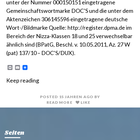
unter der Nummer 000150151 eingetragene
Gemeinschaftswortmarke DOC’S und die unter dem
Aktenzeichen 306145596 eingetragene deutsche
Wort-/Bildmarke Quelle: http://register.dpma.de im
Bereich der Nizza-Klassen 18 und 25 verwechselbar
ähnlich sind (BPatG, Beschl. v. 10.05.2011, Az. 27 W
(pat) 137/10 – DOC‘S/DUX).
P
E
r
m
i
a
Keep reading
n
i
t
l
POSTED
15 JAHREN
AGO
BY
READ MORE
LIKE
Seiten