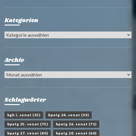
Kategorien
Kategorien
Archiv
Archiv
Schlagwörter
bgh i. senat
(15)
bpatg 24. senat
(33)
bpatg 25. senat
(75)
bpatg 26. senat
(71)
bpatg 27. senat
(80)
bpatg 28. senat
(60)