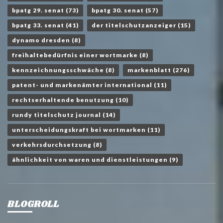
bpatg 29. senat
(73)
bpatg 30. senat
(57)
bpatg 33. senat
(41)
der titelschutzanzeiger
(15)
dynamo dresden
(8)
freihaltebedürfnis einer wortmarke
(8)
kennzeichnungsschwäche
(8)
markenblatt
(276)
patent- und markenämter international
(11)
rechtserhaltende benutzung
(10)
rundy titelschutz journal
(14)
unterscheidungskraft bei wortmarken
(11)
verkehrsdurchsetzung
(8)
ähnlichkeit von waren und dienstleistungen
(9)
BLOGROLL