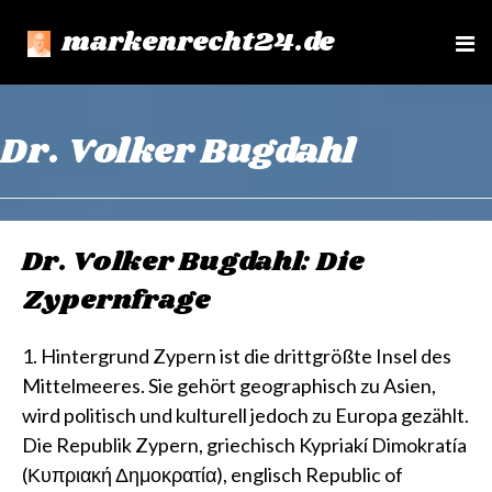
markenrecht24.de
e
n
u
Dr. Volker Bugdahl
Dr. Volker Bugdahl: Die
Zypernfrage
1. Hintergrund Zypern ist die drittgrößte Insel des
Mittelmeeres. Sie gehört geographisch zu Asien,
wird politisch und kulturell jedoch zu Europa gezählt.
Die Republik Zypern, griechisch Kypriakí Dimokratía
(Κυπριακή Δημοκρατία), englisch Republic of