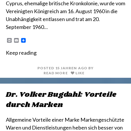
Cyprus, ehemalige britische Kronkolonie, wurde vom
Vereinigten Königreich am 16. August 1960 in die
Unabhängigkeit entlassen und trat am 20.
September 1960…
P
E
r
m
i
a
Keep reading
n
i
t
l
POSTED
15 JAHREN
AGO
BY
READ MORE
LIKE
Dr. Volker Bugdahl: Vorteile
durch Marken
Allgemeine Vorteile einer Marke Markengeschützte
Waren und Dienstleistungen heben sich besser von