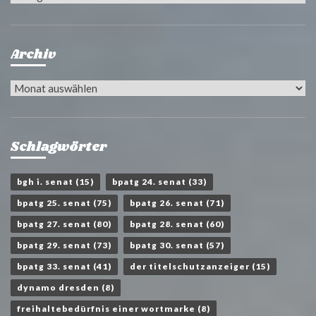
Archiv
Archiv
Schlagwörter
bgh i. senat
(15)
bpatg 24. senat
(33)
bpatg 25. senat
(75)
bpatg 26. senat
(71)
bpatg 27. senat
(80)
bpatg 28. senat
(60)
bpatg 29. senat
(73)
bpatg 30. senat
(57)
bpatg 33. senat
(41)
der titelschutzanzeiger
(15)
dynamo dresden
(8)
freihaltebedürfnis einer wortmarke
(8)