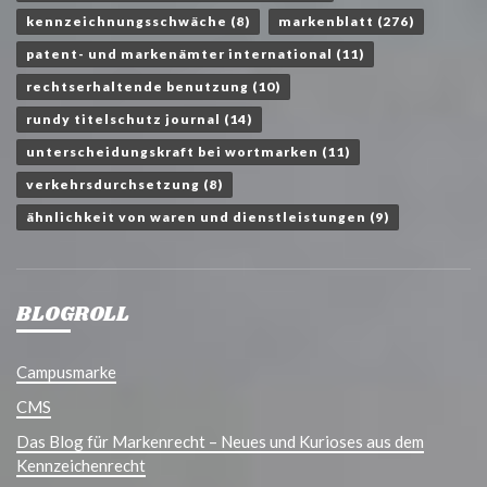
kennzeichnungsschwäche
(8)
markenblatt
(276)
patent- und markenämter international
(11)
rechtserhaltende benutzung
(10)
rundy titelschutz journal
(14)
unterscheidungskraft bei wortmarken
(11)
verkehrsdurchsetzung
(8)
ähnlichkeit von waren und dienstleistungen
(9)
BLOGROLL
Campusmarke
CMS
Das Blog für Markenrecht – Neues und Kurioses aus dem
Kennzeichenrecht