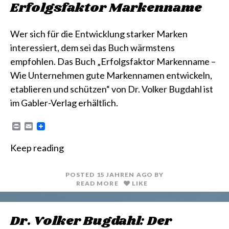
Erfolgsfaktor Markenname
Wer sich für die Entwicklung starker Marken
interessiert, dem sei das Buch wärmstens
empfohlen. Das Buch „Erfolgsfaktor Markenname –
Wie Unternehmen gute Markennamen entwickeln,
etablieren und schützen“ von Dr. Volker Bugdahl ist
im Gabler-Verlag erhältlich.
P
E
r
m
i
a
Keep reading
n
i
t
l
POSTED
15 JAHREN
AGO
BY
READ MORE
LIKE
Dr. Volker Bugdahl: Der