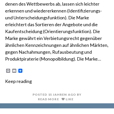
denen des Wettbewerbs ab, lassen sich leichter
erkennen und wiedererkennen (Identifizierungs-
und Unterscheidungsfunktion). Die Marke
erleichtert das Sortieren der Angebote und die
Kaufentscheidung (Orientierungsfunktion). Die
Marke gewährt ein Verbietungsrecht gegenüber
ähnlichen Kennzeichnungen auf ähnlichen Märkten,
gegen Nachahmungen, Rufausbeutung und
Produktpiraterie (Monopolbildung). Die Marke…
P
E
r
m
i
a
Keep reading
n
i
t
l
POSTED
15 JAHREN
AGO
BY
READ MORE
LIKE