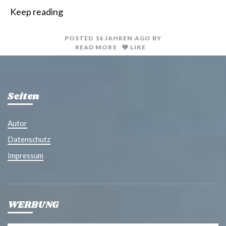
i
a
Keep reading
n
i
t
l
POSTED
16 JAHREN
AGO
BY
READ MORE
LIKE
Seiten
Autor
Datenschutz
Impressum
WERBUNG