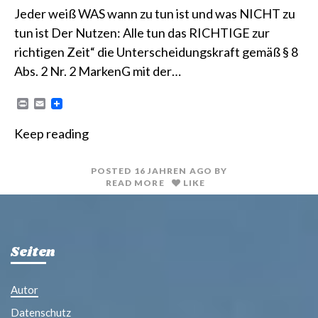
Jeder weiß WAS wann zu tun ist und was NICHT zu
tun ist Der Nutzen: Alle tun das RICHTIGE zur
richtigen Zeit“ die Unterscheidungskraft gemäß § 8
Abs. 2 Nr. 2 MarkenG mit der…
P
E
r
m
i
a
Keep reading
n
i
t
l
POSTED
16 JAHREN
AGO
BY
READ MORE
LIKE
Seiten
Autor
Datenschutz