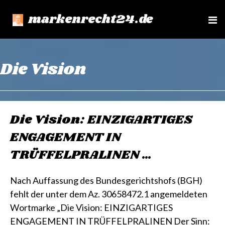
markenrecht24.de
e
n
u
Die Vision
Die Vision: EINZIGARTIGES
ENGAGEMENT IN
TRÜFFELPRALINEN …
Nach Auffassung des Bundesgerichtshofs (BGH)
fehlt der unter dem Az. 30658472.1 angemeldeten
Wortmarke „Die Vision: EINZIGARTIGES
ENGAGEMENT IN TRÜFFELPRALINEN Der Sinn: