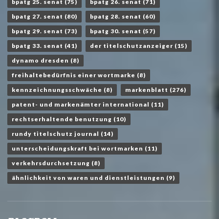
bpatg 25. senat
(75)
bpatg 26. senat
(71)
bpatg 27. senat
(80)
bpatg 28. senat
(60)
bpatg 29. senat
(73)
bpatg 30. senat
(57)
bpatg 33. senat
(41)
der titelschutzanzeiger
(15)
dynamo dresden
(8)
freihaltebedürfnis einer wortmarke
(8)
kennzeichnungsschwäche
(8)
markenblatt
(276)
patent- und markenämter international
(11)
rechtserhaltende benutzung
(10)
rundy titelschutz journal
(14)
unterscheidungskraft bei wortmarken
(11)
verkehrsdurchsetzung
(8)
ähnlichkeit von waren und dienstleistungen
(9)