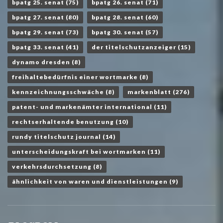
bpatg 25. senat
(75)
bpatg 26. senat
(71)
bpatg 27. senat
(80)
bpatg 28. senat
(60)
bpatg 29. senat
(73)
bpatg 30. senat
(57)
bpatg 33. senat
(41)
der titelschutzanzeiger
(15)
dynamo dresden
(8)
freihaltebedürfnis einer wortmarke
(8)
kennzeichnungsschwäche
(8)
markenblatt
(276)
patent- und markenämter international
(11)
rechtserhaltende benutzung
(10)
rundy titelschutz journal
(14)
unterscheidungskraft bei wortmarken
(11)
verkehrsdurchsetzung
(8)
ähnlichkeit von waren und dienstleistungen
(9)