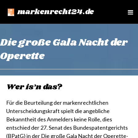
markenrecht24.de
e
n
u
Die große Gala Nacht der
Operette
Wer is’n das?
Für die Beurteilung der markenrechtlichen
Unterscheidungskraft spielt die angebliche
Bekanntheit des Anmelders keine Rolle, dies
entschied der 27. Senat des Bundespatentgerichts
(BPatG) in der Die große Gala Nacht der Operette-