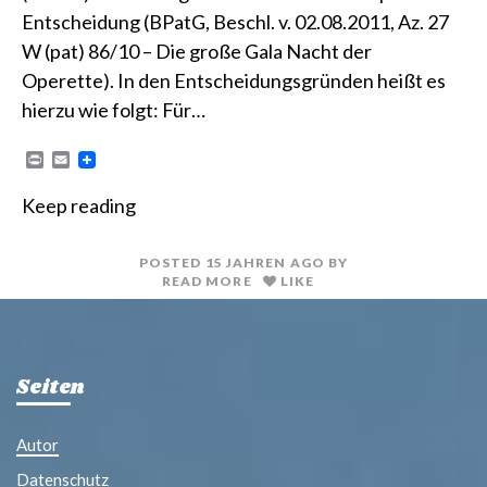
Entscheidung (BPatG, Beschl. v. 02.08.2011, Az. 27
W (pat) 86/10 – Die große Gala Nacht der
Operette). In den Entscheidungsgründen heißt es
hierzu wie folgt: Für…
P
E
r
m
i
a
Keep reading
n
i
t
l
POSTED
15 JAHREN
AGO
BY
READ MORE
LIKE
Seiten
Autor
Datenschutz