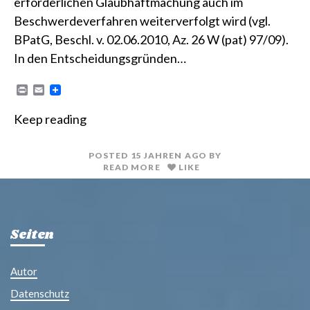
erforderlichen Glaubhaftmachung auch im
Beschwerdeverfahren weiterverfolgt wird (vgl.
BPatG, Beschl. v. 02.06.2010, Az. 26 W (pat) 97/09).
In den Entscheidungsgründen…
P
E
r
m
i
a
Keep reading
n
i
t
l
POSTED
15 JAHREN
AGO
BY
READ MORE
LIKE
Seiten
Autor
Datenschutz