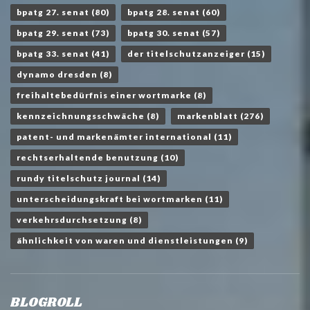
bpatg 27. senat
(80)
bpatg 28. senat
(60)
bpatg 29. senat
(73)
bpatg 30. senat
(57)
bpatg 33. senat
(41)
der titelschutzanzeiger
(15)
dynamo dresden
(8)
freihaltebedürfnis einer wortmarke
(8)
kennzeichnungsschwäche
(8)
markenblatt
(276)
patent- und markenämter international
(11)
rechtserhaltende benutzung
(10)
rundy titelschutz journal
(14)
unterscheidungskraft bei wortmarken
(11)
verkehrsdurchsetzung
(8)
ähnlichkeit von waren und dienstleistungen
(9)
BLOGROLL