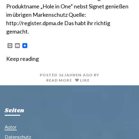
Produktname „Hole in One“ nebst Signet genießen
im übrigen Markenschutz Quelle:
http://register.dpma.de Das habt ihr richtig
gemacht.
P
E
r
m
i
a
Keep reading
n
i
t
l
POSTED
16 JAHREN
AGO
BY
READ MORE
LIKE
Seiten
Autor
Datenschutz