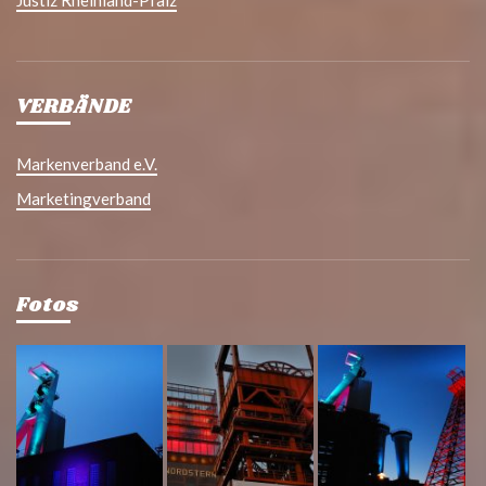
Justiz Rheinland-Pfalz
VERBÄNDE
Markenverband e.V.
Marketingverband
Fotos