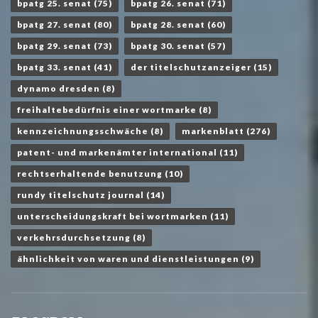
bpatg 25. senat
(75)
bpatg 26. senat
(71)
bpatg 27. senat
(80)
bpatg 28. senat
(60)
bpatg 29. senat
(73)
bpatg 30. senat
(57)
bpatg 33. senat
(41)
der titelschutzanzeiger
(15)
dynamo dresden
(8)
freihaltebedürfnis einer wortmarke
(8)
kennzeichnungsschwäche
(8)
markenblatt
(276)
patent- und markenämter international
(11)
rechtserhaltende benutzung
(10)
rundy titelschutz journal
(14)
unterscheidungskraft bei wortmarken
(11)
verkehrsdurchsetzung
(8)
ähnlichkeit von waren und dienstleistungen
(9)