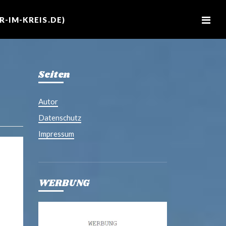
M
e
-IM-KREIS.DE)
n
u
Seiten
Autor
Datenschutz
Impressum
WERBUNG