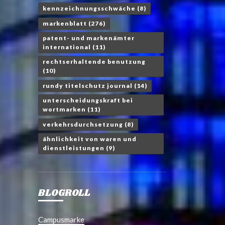
kennzeichnungsschwäche
(8)
markenblatt
(276)
patent- und markenämter
international
(11)
rechtserhaltende benutzung
(10)
rundy titelschutz journal
(14)
unterscheidungskraft bei
wortmarken
(11)
verkehrsdurchsetzung
(8)
ähnlichkeit von waren und
dienstleistungen
(9)
BLOGROLL
Campusmarke