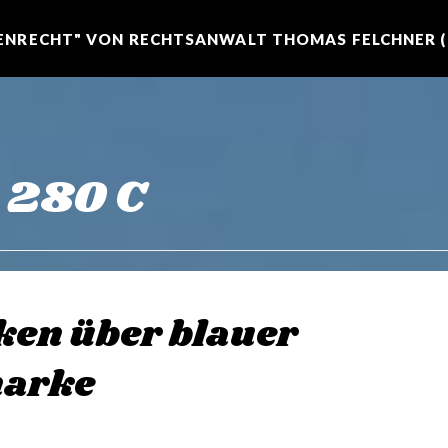
NRECHT" VON RECHTSANWALT THOMAS FELCHNER (R
 280 C
en über blauer
marke