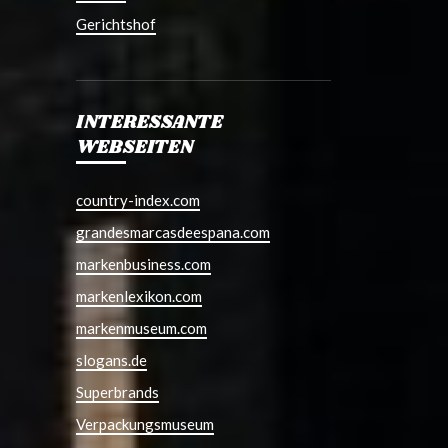
Gerichtshof
INTERESSANTE
WEBSEITEN
country-index.com
grandesmarcasdeespana.com
markenbusiness.com
markenlexikon.com
markenmuseum.com
slogans.de
Superbrands
Verpackungsmuseum