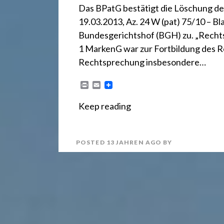
r
Das BPatG bestätigt die Löschung des
19.03.2013, Az. 24 W (pat) 75/10 – B
e
Bundesgerichtshof (BGH) zu. „Recht
1 MarkenG war zur Fortbildung des R
c
Rechtsprechung insbesondere…
P
E
h
r
m
i
a
Keep reading
n
i
t
l
t
POSTED
13 JAHREN
AGO
BY
2
4