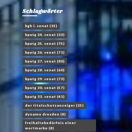
Schlagwörter
bgh i. senat
(15)
bpatg 24. senat
(33)
bpatg 25. senat
(75)
bpatg 26. senat
(71)
bpatg 27. senat
(80)
bpatg 28. senat
(60)
bpatg 29. senat
(73)
bpatg 30. senat
(57)
bpatg 33. senat
(41)
der titelschutzanzeiger
(15)
dynamo dresden
(8)
freihaltebedürfnis einer
wortmarke
(8)