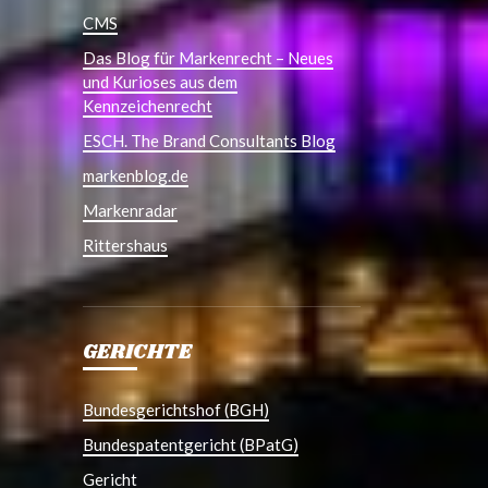
CMS
Das Blog für Markenrecht – Neues
und Kurioses aus dem
Kennzeichenrecht
ESCH. The Brand Consultants Blog
markenblog.de
Markenradar
Rittershaus
GERICHTE
Bundesgerichtshof (BGH)
Bundespatentgericht (BPatG)
Gericht