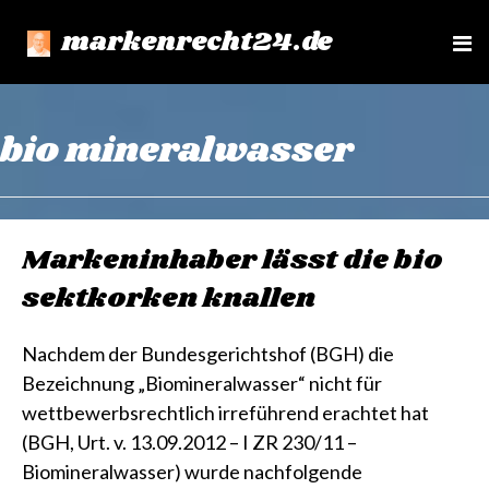
markenrecht24.de
e
n
u
bio mineralwasser
Markeninhaber lässt die bio
sektkorken knallen
Nachdem der Bundesgerichtshof (BGH) die
Bezeichnung „Biomineralwasser“ nicht für
wettbewerbsrechtlich irreführend erachtet hat
(BGH, Urt. v. 13.09.2012 – I ZR 230/11 –
Biomineralwasser) wurde nachfolgende