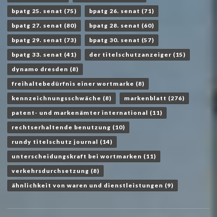
bpatg 25. senat
(75)
bpatg 26. senat
(71)
bpatg 27. senat
(80)
bpatg 28. senat
(60)
bpatg 29. senat
(73)
bpatg 30. senat
(57)
bpatg 33. senat
(41)
der titelschutzanzeiger
(15)
dynamo dresden
(8)
freihaltebedürfnis einer wortmarke
(8)
kennzeichnungsschwäche
(8)
markenblatt
(276)
patent- und markenämter international
(11)
rechtserhaltende benutzung
(10)
rundy titelschutz journal
(14)
unterscheidungskraft bei wortmarken
(11)
verkehrsdurchsetzung
(8)
ähnlichkeit von waren und dienstleistungen
(9)