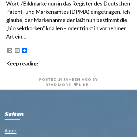
Wort-/Bildmarke nun in das Register des Deutschen
Patent- und Markenamtes (DPMA) eingetragen. Ich
glaube, der Markenanmelder läßt nun bestimmt die
„bio sektkorken“ knallen – oder trinkt in vornehmer
Art ein…
P
E
r
m
i
a
Keep reading
n
i
t
l
POSTED
14 JAHREN
AGO
BY
READ MORE
LIKE
Seiten
Autor