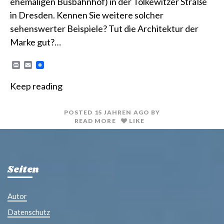
ehemaligen Busbahnhof) in der Tolkewitzer Straße
in Dresden. Kennen Sie weitere solcher
sehenswerter Beispiele? Tut die Architektur der
Marke gut?…
P
E
r
m
i
a
Keep reading
n
i
t
l
POSTED
15 JAHREN
AGO
BY
READ MORE
LIKE
Seiten
Autor
Datenschutz