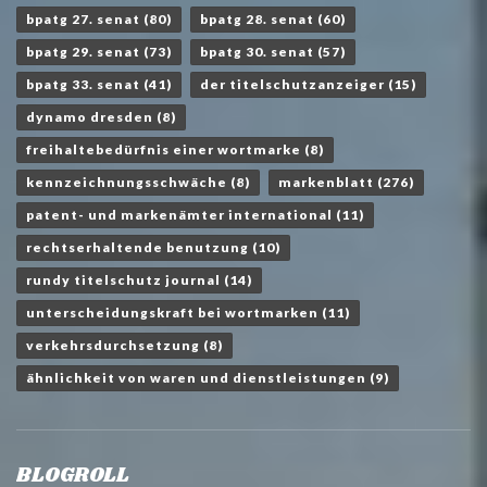
bpatg 27. senat
(80)
bpatg 28. senat
(60)
bpatg 29. senat
(73)
bpatg 30. senat
(57)
bpatg 33. senat
(41)
der titelschutzanzeiger
(15)
dynamo dresden
(8)
freihaltebedürfnis einer wortmarke
(8)
kennzeichnungsschwäche
(8)
markenblatt
(276)
patent- und markenämter international
(11)
rechtserhaltende benutzung
(10)
rundy titelschutz journal
(14)
unterscheidungskraft bei wortmarken
(11)
verkehrsdurchsetzung
(8)
ähnlichkeit von waren und dienstleistungen
(9)
BLOGROLL