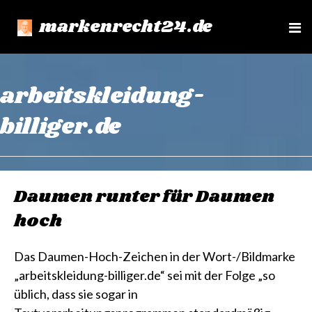
markenrecht24.de
e
n
u
arbeitskleidung-
billiger.de
Daumen runter für Daumen
hoch
Das Daumen-Hoch-Zeichen in der Wort-/Bildmarke
„arbeitskleidung-billiger.de“ sei mit der Folge „so
üblich, dass sie sogar in