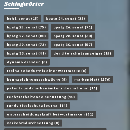
Schlagwörter
bgh i. senat
(15)
bpatg 24. senat
(33)
bpatg 25. senat
(75)
bpatg 26. senat
(71)
bpatg 27. senat
(80)
bpatg 28. senat
(60)
bpatg 29. senat
(73)
bpatg 30. senat
(57)
bpatg 33. senat
(41)
der titelschutzanzeiger
(15)
dynamo dresden
(8)
freihaltebedürfnis einer wortmarke
(8)
kennzeichnungsschwäche
(8)
markenblatt
(276)
patent- und markenämter international
(11)
rechtserhaltende benutzung
(10)
rundy titelschutz journal
(14)
unterscheidungskraft bei wortmarken
(11)
verkehrsdurchsetzung
(8)