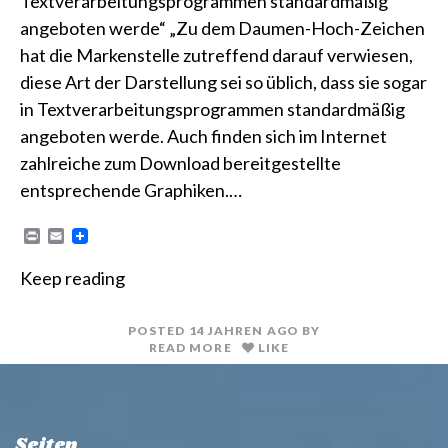
Textverarbeitungsprogrammen standardmäßig
angeboten werde“ „Zu dem Daumen-Hoch-Zeichen
hat die Markenstelle zutreffend darauf verwiesen,
diese Art der Darstellung sei so üblich, dass sie sogar
in Textverarbeitungsprogrammen standardmäßig
angeboten werde. Auch finden sich im Internet
zahlreiche zum Download bereitgestellte
entsprechende Graphiken.…
P
E
r
m
i
a
Keep reading
n
i
t
l
POSTED
14 JAHREN
AGO
BY
READ MORE
LIKE
Seiten