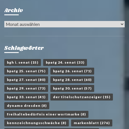
Archiv
Archiv
Schlagwörter
bgh i. senat
(15)
bpatg 24. senat
(33)
bpatg 25. senat
(75)
bpatg 26. senat
(71)
bpatg 27. senat
(80)
bpatg 28. senat
(60)
bpatg 29. senat
(73)
bpatg 30. senat
(57)
bpatg 33. senat
(41)
der titelschutzanzeiger
(15)
dynamo dresden
(8)
freihaltebedürfnis einer wortmarke
(8)
kennzeichnungsschwäche
(8)
markenblatt
(276)