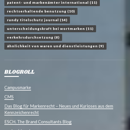
patent- und markenämter international
(11)
rechtserhaltende benutzung
(10)
rundy titelschutz journal
(14)
unterscheidungskraft bei wortmarken
(11)
verkehrsdurchsetzung
(8)
ähnlichkeit von waren und dienstleistungen
(9)
BLOGROLL
Campusmarke
CMS
Das Blog für Markenrecht – Neues und Kurioses aus dem
Kennzeichenrecht
ESCH. The Brand Consultants Blog