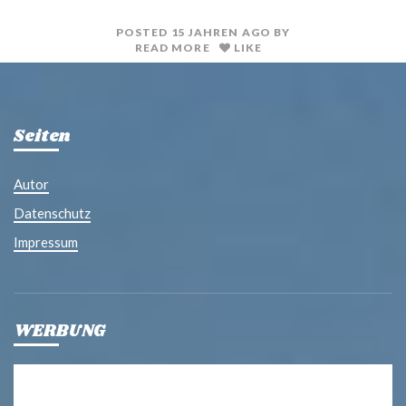
t
l
POSTED
15 JAHREN
AGO
BY
READ MORE
LIKE
Seiten
Autor
Datenschutz
Impressum
WERBUNG