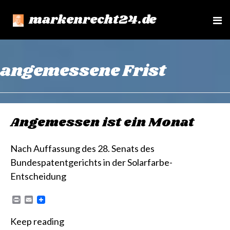
markenrecht24.de
e
n
u
angemessene Frist
Angemessen ist ein Monat
Nach Auffassung des 28. Senats des
Bundespatentgerichts in der Solarfarbe-
Entscheidung
P
E
r
m
i
a
Keep reading
n
i