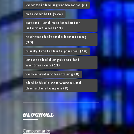
kennzeichnungsschwäche
(8)
markenblatt
(276)
patent- und markenämter
international
(11)
rechtserhaltende benutzung
(10)
rundy titelschutz journal
(14)
unterscheidungskraft bei
wortmarken
(11)
verkehrsdurchsetzung
(8)
ähnlichkeit von waren und
dienstleistungen
(9)
BLOGROLL
Campusmarke