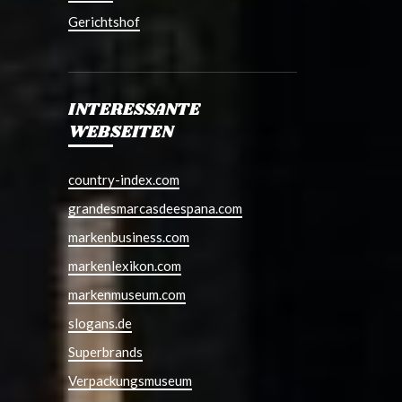
Gerichtshof
INTERESSANTE
WEBSEITEN
country-index.com
grandesmarcasdeespana.com
markenbusiness.com
markenlexikon.com
markenmuseum.com
slogans.de
Superbrands
Verpackungsmuseum