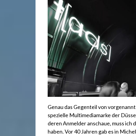
r
e
c
h
t
2
Genau das Gegenteil von vorgenannter
4
spezielle Multimediamarke der Düss
deren Anmelder anschaue, muss ich da
haben. Vor 40 Jahren gab es in Michel