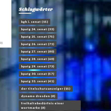
Schlagwörter
bgh i. senat
(15)
bpatg 24. senat
(33)
bpatg 25. senat
(75)
0)
bpatg 26. senat
(71)
bpatg 27. senat
(80)
bpatg 28. senat
(60)
bpatg 29. senat
(73)
bpatg 30. senat
(57)
bpatg 33. senat
(41)
der titelschutzanzeiger
(15)
dynamo dresden
(8)
freihaltebedürfnis einer
wortmarke
(8)