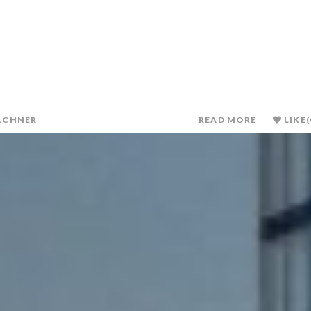
LCHNER
READ MORE
LIKE
(