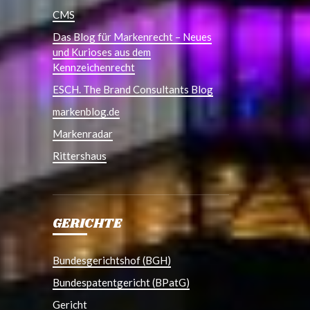
CMS
Das Blog für Markenrecht – Neues
und Kurioses aus dem
Kennzeichenrecht
ESCH. The Brand Consultants Blog
markenblog.de
Markenradar
Rittershaus
GERICHTE
Bundesgerichtshof (BGH)
Bundespatentgericht (BPatG)
Gericht