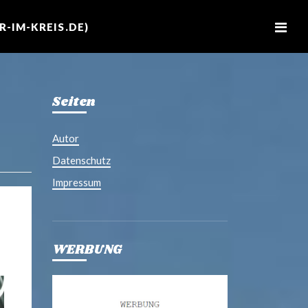
M
e
-IM-KREIS.DE)
n
u
Seiten
Autor
Datenschutz
Impressum
WERBUNG