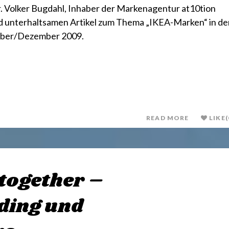
r. Volker Bugdahl, Inhaber der Markenagentur at10tion
nd unterhaltsamen Artikel zum Thema „IKEA-Marken“ in de
mber/Dezember 2009.
READ MORE
LIKE
(
 together –
ding und