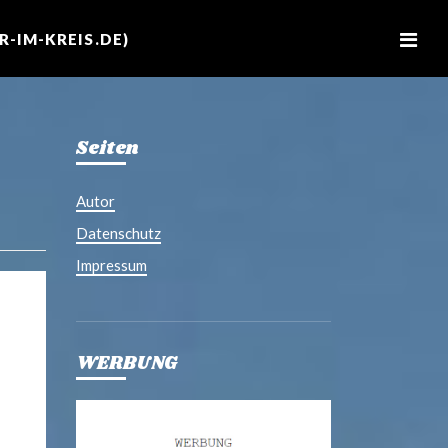
M
e
-IM-KREIS.DE)
n
u
Seiten
Autor
Datenschutz
Impressum
WERBUNG