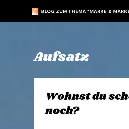
BLOG ZUM THEMA "MARKE & MARKE
m
a
r
Aufsatz
k
e
Wohnst du sch
n
noch?