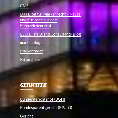
CMS
Das Blog für Markenrecht – Neues
und Kurioses aus dem
Kennzeichenrecht
ESCH. The Brand Consultants Blog
markenblog.de
Markenradar
Rittershaus
GERICHTE
Bundesgerichtshof (BGH)
Bundespatentgericht (BPatG)
Gericht