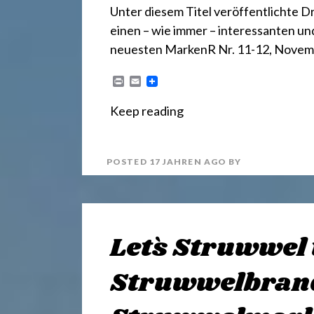
r
Unter diesem Titel veröffentlichte D
einen – wie immer – interessanten u
e
neuesten MarkenR Nr. 11-12, Nove
c
P
E
r
m
i
a
Keep reading
n
i
h
t
l
POSTED
17 JAHREN
AGO
BY
t
2
Let`s Struwwel
4
Struwwelbran