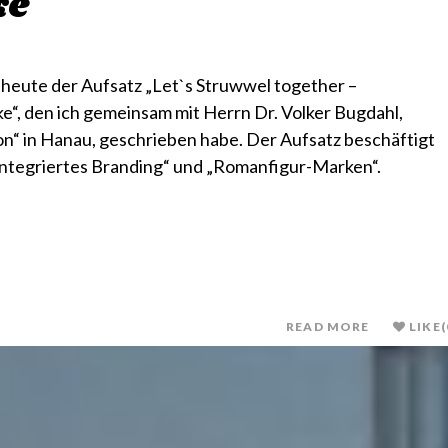
ke
heute der Aufsatz „Let`s Struwwel together –
, den ich gemeinsam mit Herrn Dr. Volker Bugdahl,
n“ in Hanau, geschrieben habe. Der Aufsatz beschäftigt
ntegriertes Branding“ und „Romanfigur-Marken“.
READ MORE
LIKE
(