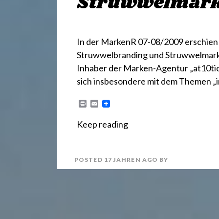
.
Struwwelmar
d
In der MarkenR 07-08/2009 erschien 
e
Struwwelbranding und Struwwelmarke“
Inhaber der Marken-Agentur „at10tio
sich insbesondere mit dem Themen „i
P
E
r
m
i
a
Keep reading
n
i
t
l
POSTED
17 JAHREN
AGO
BY