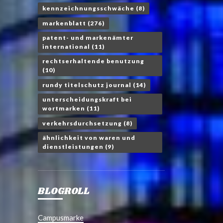
kennzeichnungsschwäche
(8)
markenblatt
(276)
patent- und markenämter
international
(11)
rechtserhaltende benutzung
(10)
rundy titelschutz journal
(14)
unterscheidungskraft bei
wortmarken
(11)
verkehrsdurchsetzung
(8)
ähnlichkeit von waren und
dienstleistungen
(9)
BLOGROLL
Campusmarke