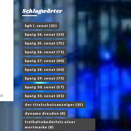
Schlagwörter
bgh i. senat
(15)
bpatg 24. senat
(33)
bpatg 25. senat
(75)
bpatg 26. senat
(71)
bpatg 27. senat
(80)
bpatg 28. senat
(60)
bpatg 29. senat
(73)
bpatg 30. senat
(57)
0)
bpatg 33. senat
(41)
der titelschutzanzeiger
(15)
dynamo dresden
(8)
freihaltebedürfnis einer
wortmarke
(8)