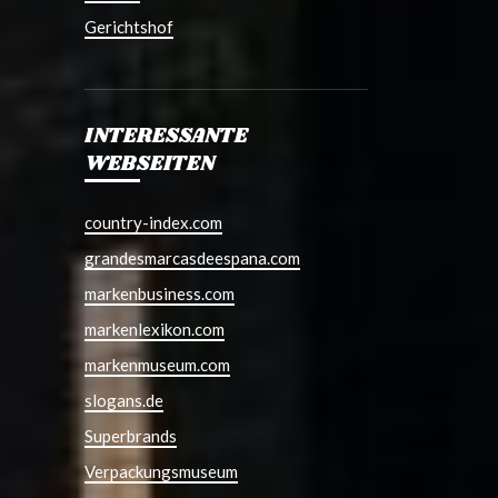
Gerichtshof
INTERESSANTE
WEBSEITEN
country-index.com
grandesmarcasdeespana.com
markenbusiness.com
markenlexikon.com
markenmuseum.com
slogans.de
Superbrands
Verpackungsmuseum