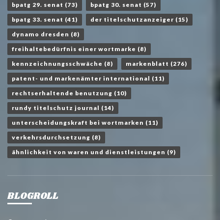
bpatg 29. senat
(73)
bpatg 30. senat
(57)
bpatg 33. senat
(41)
der titelschutzanzeiger
(15)
dynamo dresden
(8)
freihaltebedürfnis einer wortmarke
(8)
kennzeichnungsschwäche
(8)
markenblatt
(276)
patent- und markenämter international
(11)
rechtserhaltende benutzung
(10)
rundy titelschutz journal
(14)
unterscheidungskraft bei wortmarken
(11)
verkehrsdurchsetzung
(8)
ähnlichkeit von waren und dienstleistungen
(9)
BLOGROLL