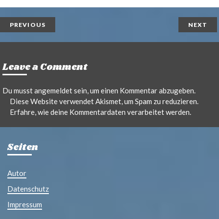
n
i
t
l
PREVIOUS
NEXT
Leave a Comment
Du musst
angemeldet
sein, um einen Kommentar abzugeben.
Diese Website verwendet Akismet, um Spam zu reduzieren.
Erfahre, wie deine Kommentardaten verarbeitet werden.
Seiten
Autor
Datenschutz
Impressum