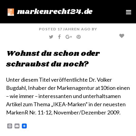
markenrecht24.de
e
n
u
POSTED
17 JAHREN
AGO
BY
T
F
G
P
W
A
O
I
I
C
O
N
T
E
G
T
Wohnst du schon oder
T
B
L
E
E
O
E
R
R
O
+
E
schraubst du noch?
K
S
T
Unter diesem Titel veröffentlichte Dr. Volker
Bugdahl, Inhaber der Markenagentur
at10tion
einen
– wie immer – interessanten und unterhaltsamen
Artikel zum Thema „IKEA-Marken“ in der neuesten
MarkenR
Nr. 11-12, November/Dezember 2009.
P
E
r
m
i
a