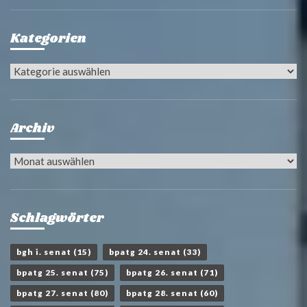
Kategorien
Kategorien
Archiv
Archiv
Schlagwörter
bgh i. senat
(15)
bpatg 24. senat
(33)
bpatg 25. senat
(75)
bpatg 26. senat
(71)
bpatg 27. senat
(80)
bpatg 28. senat
(60)