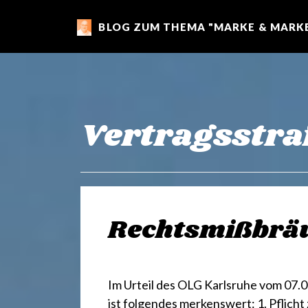
BLOG ZUM THEMA "MARKE & MARKE
m
a
r
Vertragsstra
k
e
Rechtsmißbräu
n
Im Urteil des OLG Karlsruhe vom 07.05
ist folgendes merkenswert: 1. Pflic