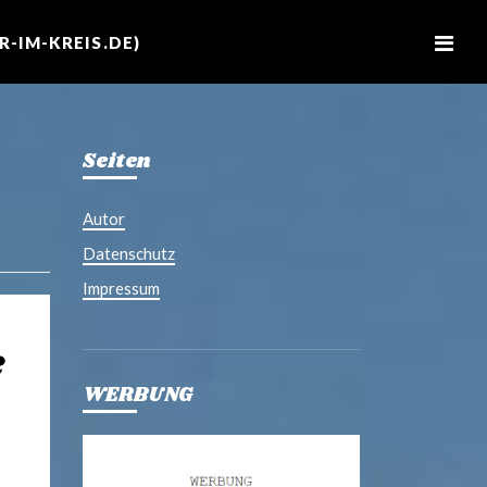
M
e
-IM-KREIS.DE)
n
u
Seiten
Autor
Datenschutz
Impressum
e
WERBUNG