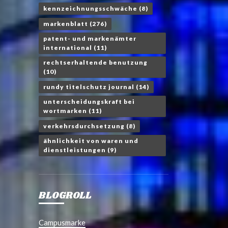
kennzeichnungsschwäche
(8)
markenblatt
(276)
patent- und markenämter
international
(11)
rechtserhaltende benutzung
(10)
rundy titelschutz journal
(14)
unterscheidungskraft bei
wortmarken
(11)
verkehrsdurchsetzung
(8)
ähnlichkeit von waren und
dienstleistungen
(9)
BLOGROLL
Campusmarke