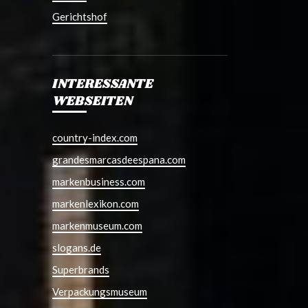
Gerichtshof
INTERESSANTE
WEBSEITEN
country-index.com
grandesmarcasdeespana.com
markenbusiness.com
markenlexikon.com
markenmuseum.com
slogans.de
Superbrands
Verpackungsmuseum