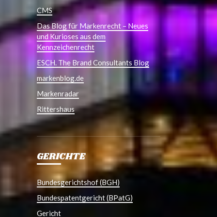
CMS
Das Blog für Markenrecht – Neues
und Kurioses aus dem
Kennzeichenrecht
ESCH. The Brand Consultants Blog
markenblog.de
Markenradar
Rittershaus
GERICHTE
Bundesgerichtshof (BGH)
Bundespatentgericht (BPatG)
Gericht