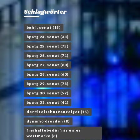
Schlagwörter
bgh i. senat
(15)
bpatg 24. senat
(33)
bpatg 25. senat
(75)
bpatg 26. senat
(71)
bpatg 27. senat
(80)
bpatg 28. senat
(60)
bpatg 29. senat
(73)
bpatg 30. senat
(57)
bpatg 33. senat
(41)
der titelschutzanzeiger
(15)
dynamo dresden
(8)
freihaltebedürfnis einer
wortmarke
(8)