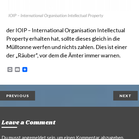
IOIP – International Organisation Intellectual Property
der IOIP – International Organisation Intellectual
Property erhalten hat, sollte dieses gleich in die
Mülltonne werfen und nichts zahlen. Dies ist einer
der „Räuber“, vor dem die Ämter immer warnen.
P
E
r
m
i
a
n
i
t
l
PREVIOUS
NEXT
Leave a Comment
Du musst
angemeldet
sein, um einen Kommentar abzugeben.