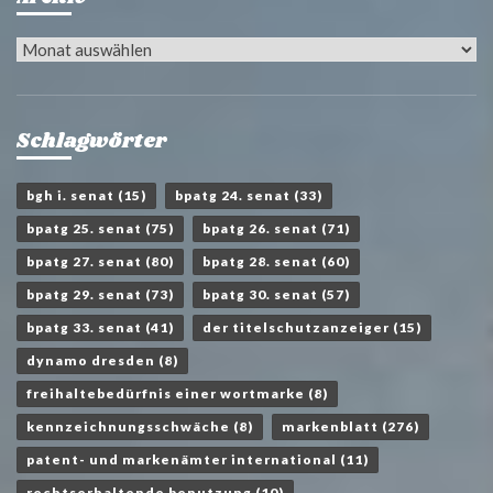
Archiv
Schlagwörter
bgh i. senat
(15)
bpatg 24. senat
(33)
bpatg 25. senat
(75)
bpatg 26. senat
(71)
bpatg 27. senat
(80)
bpatg 28. senat
(60)
bpatg 29. senat
(73)
bpatg 30. senat
(57)
bpatg 33. senat
(41)
der titelschutzanzeiger
(15)
dynamo dresden
(8)
freihaltebedürfnis einer wortmarke
(8)
kennzeichnungsschwäche
(8)
markenblatt
(276)
patent- und markenämter international
(11)
rechtserhaltende benutzung
(10)