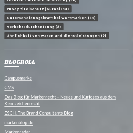
rundy titelschutz journal
(14)
unterscheidungskraft bei wortmarken
(11)
verkehrsdurchsetzung
(8)
ähnlichkeit von waren und dienstleistungen
(9)
BLOGROLL
Campusmarke
CMS
Das Blog für Markenrecht – Neues und Kurioses aus dem
Kennzeichenrecht
ESCH. The Brand Consultants Blog
markenblog.de
Markenradar