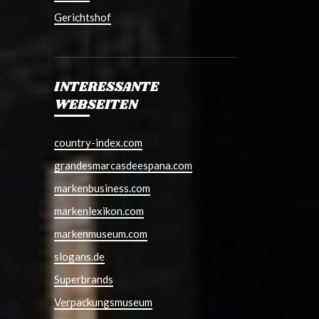
Gerichtshof
INTERESSANTE
WEBSEITEN
country-index.com
grandesmarcasdeespana.com
markenbusiness.com
markenlexikon.com
markenmuseum.com
slogans.de
Superbrands
Verpackungsmuseum