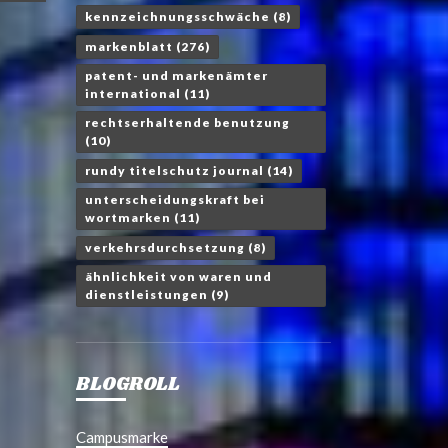
kennzeichnungsschwäche
(8)
markenblatt
(276)
patent- und markenämter
international
(11)
rechtserhaltende benutzung
(10)
rundy titelschutz journal
(14)
unterscheidungskraft bei
wortmarken
(11)
verkehrsdurchsetzung
(8)
ähnlichkeit von waren und
dienstleistungen
(9)
BLOGROLL
Campusmarke