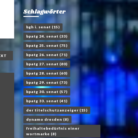
Schlagwörter
bgh i. senat
(15)
bpatg 24. senat
(33)
bpatg 25. senat
(75)
bpatg 26. senat
(71)
EXT
bpatg 27. senat
(80)
bpatg 28. senat
(60)
bpatg 29. senat
(73)
bpatg 30. senat
(57)
bpatg 33. senat
(41)
der titelschutzanzeiger
(15)
dynamo dresden
(8)
freihaltebedürfnis einer
wortmarke
(8)