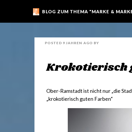
BLOG ZUM THEMA "MARKE & MARKE
m
a
POSTED
9 JAHREN
AGO
BY
r
Krokotierisch 
k
e
Ober-Ramstadt
ist nicht nur „die Sta
„krokotierisch guten Farben“
n