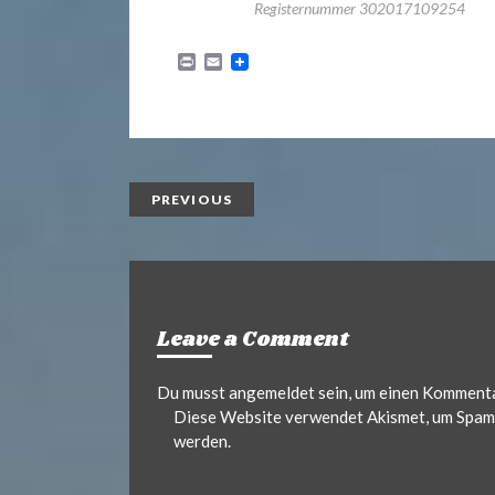
.
Registernummer 302017109254
d
P
E
r
m
i
a
n
i
e
t
l
PREVIOUS
Leave a Comment
Du musst
angemeldet
sein, um einen Komment
Diese Website verwendet Akismet, um Spam 
werden.