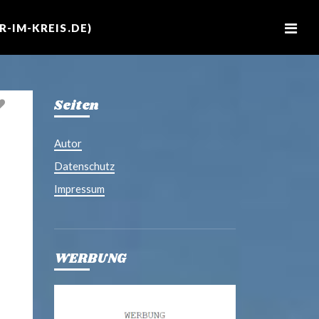
M
e
-IM-KREIS.DE)
n
u
Seiten
Autor
Datenschutz
Impressum
WERBUNG