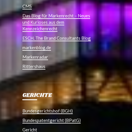
CMS
Das Blog für Markenrecht – Neues
und Kurioses aus dem
Kennzeichenrecht
ESCH. The Brand Consultants Blog
markenblog.de
Markenradar
Rittershaus
GERICHTE
Bundesgerichtshof (BGH)
Bundespatentgericht (BPatG)
Gericht