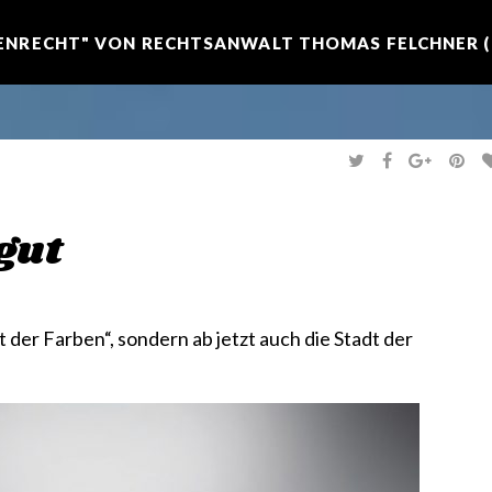
NRECHT" VON RECHTSANWALT THOMAS FELCHNER (R
T
F
G
P
W
A
O
I
I
C
O
N
T
E
G
T
T
B
L
E
E
O
E
R
gut
R
O
+
E
K
S
T
dt der Farben“, sondern ab jetzt auch die Stadt der