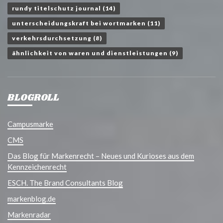
rundy titelschutz journal
(14)
unterscheidungskraft bei wortmarken
(11)
verkehrsdurchsetzung
(8)
ähnlichkeit von waren und dienstleistungen
(9)
BLOGROLL
Campusmarke
CMS
Das Blog für Markenrecht – Neues und Kurioses aus dem
Kennzeichenrecht
ESCH. The Brand Consultants Blog
markenblog.de
Markenradar