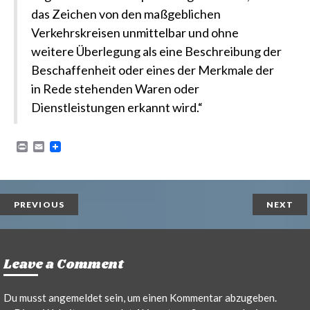
das Zeichen von den maßgeblichen
Verkehrskreisen unmittelbar und ohne
weitere Überlegung als eine Beschreibung der
Beschaffenheit oder eines der Merkmale der
in Rede stehenden Waren oder
Dienstleistungen erkannt wird.“
P
E
r
m
i
a
n
i
t
l
PREVIOUS
NEXT
Leave a Comment
Du musst
angemeldet
sein, um einen Kommentar abzugeben.