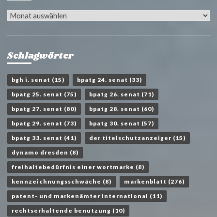
Archiv
Schlagwörter
bgh i. senat
(15)
bpatg 24. senat
(33)
bpatg 25. senat
(75)
bpatg 26. senat
(71)
bpatg 27. senat
(80)
bpatg 28. senat
(60)
bpatg 29. senat
(73)
bpatg 30. senat
(57)
bpatg 33. senat
(41)
der titelschutzanzeiger
(15)
dynamo dresden
(8)
freihaltebedürfnis einer wortmarke
(8)
kennzeichnungsschwäche
(8)
markenblatt
(276)
patent- und markenämter international
(11)
rechtserhaltende benutzung
(10)