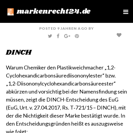
markenrecht24.de
e
n
u
POSTED
9 JAHREN
AGO
BY
T
F
G
P
W
A
O
I
I
C
O
N
T
E
G
T
DINCH
T
B
L
E
E
O
E
R
R
O
+
E
K
S
T
Warum Chemiker den Plastikweichmacher „1,2-
Cyclohexandicarbonsäurediisononylester“ bzw.
„1,2-Diisononylcyclohexandicarbonsäureester“
abkürzen und vorsichtig bei der Namensfindung sein
müssen, zeigt die DINCH-Entscheidung des EuG
(EuG, Urt. v. 27.04.2017, Rs. T‑721/15 – DINCH)
, mit
der die Nichtigkeit dieser Marke bestätigt wurde. In
den Entscheidungsgründen heißt es auszugsweise
wie folgt: