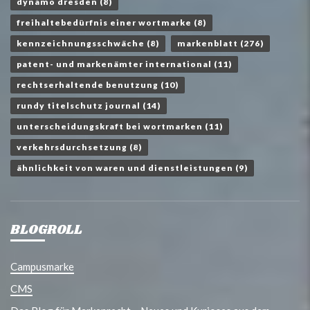
dynamo dresden
(8)
freihaltebedürfnis einer wortmarke
(8)
kennzeichnungsschwäche
(8)
markenblatt
(276)
patent- und markenämter international
(11)
rechtserhaltende benutzung
(10)
rundy titelschutz journal
(14)
unterscheidungskraft bei wortmarken
(11)
verkehrsdurchsetzung
(8)
ähnlichkeit von waren und dienstleistungen
(9)
BLOGROLL
Campusmarke
CMS