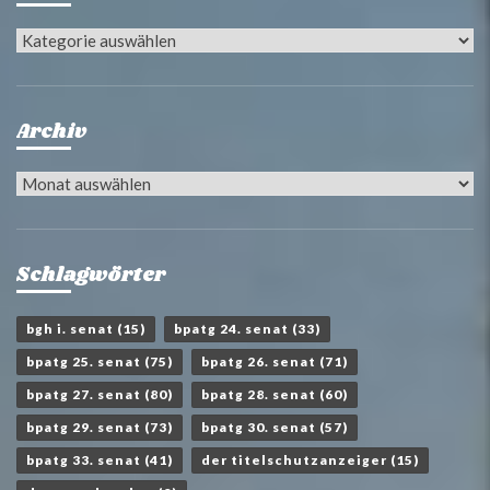
Kategorien
Archiv
Archiv
Schlagwörter
bgh i. senat
(15)
bpatg 24. senat
(33)
bpatg 25. senat
(75)
bpatg 26. senat
(71)
bpatg 27. senat
(80)
bpatg 28. senat
(60)
bpatg 29. senat
(73)
bpatg 30. senat
(57)
bpatg 33. senat
(41)
der titelschutzanzeiger
(15)