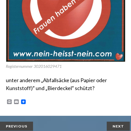
Registernummer 302016029471
unter anderem „Abfallsäcke (aus Papier oder
Kunststoff)“ und „Bierdeckel“ schützt?
P
E
r
m
i
a
n
i
t
l
PREVIOUS
NEXT