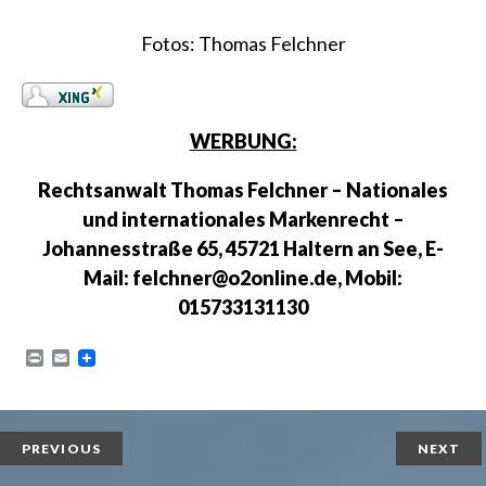
Fotos: Thomas Felchner
WERBUNG:
Rechtsanwalt Thomas Felchner – Nationales
und internationales Markenrecht –
Johannesstraße 65, 45721 Haltern an See, E-
Mail: felchner@o2online.de, Mobil:
015733131130
P
E
r
m
i
a
n
i
t
l
PREVIOUS
NEXT