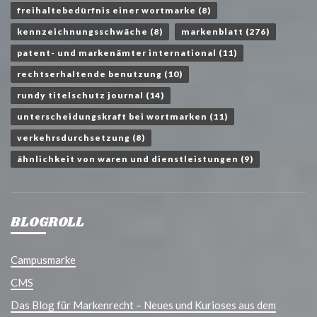
freihaltebedürfnis einer wortmarke
(8)
kennzeichnungsschwäche
(8)
markenblatt
(276)
patent- und markenämter international
(11)
rechtserhaltende benutzung
(10)
rundy titelschutz journal
(14)
unterscheidungskraft bei wortmarken
(11)
verkehrsdurchsetzung
(8)
ähnlichkeit von waren und dienstleistungen
(9)
BLOGROLL
Campusmarke
CMS
Das Blog für Markenrecht – Neues und Kurioses aus dem