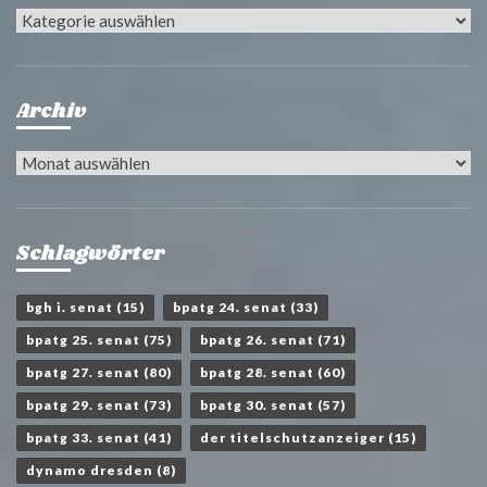
Kategorien
Archiv
Archiv
Schlagwörter
bgh i. senat
(15)
bpatg 24. senat
(33)
bpatg 25. senat
(75)
bpatg 26. senat
(71)
bpatg 27. senat
(80)
bpatg 28. senat
(60)
bpatg 29. senat
(73)
bpatg 30. senat
(57)
bpatg 33. senat
(41)
der titelschutzanzeiger
(15)
dynamo dresden
(8)