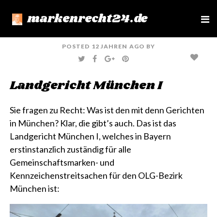
markenrecht24.de
e
n
u
POSTED
12 JAHREN
AGO
BY
T
F
G
P
W
A
O
I
I
C
O
N
T
E
G
T
Landgericht München I
T
B
L
E
E
O
E
R
R
O
+
E
K
S
T
Sie fragen zu Recht: Was ist den mit denn Gerichten
in München? Klar, die gibt’s auch. Das ist das
Landgericht München I, welches in Bayern
erstinstanzlich zuständig für alle
Gemeinschaftsmarken- und
Kennzeichenstreitsachen für den OLG-Bezirk
München ist: