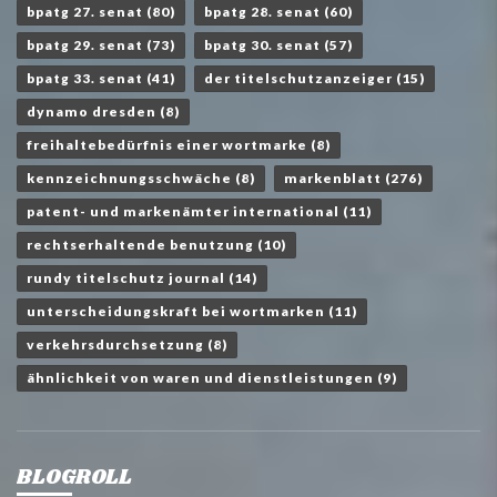
bpatg 27. senat
(80)
bpatg 28. senat
(60)
bpatg 29. senat
(73)
bpatg 30. senat
(57)
bpatg 33. senat
(41)
der titelschutzanzeiger
(15)
dynamo dresden
(8)
freihaltebedürfnis einer wortmarke
(8)
kennzeichnungsschwäche
(8)
markenblatt
(276)
patent- und markenämter international
(11)
rechtserhaltende benutzung
(10)
rundy titelschutz journal
(14)
unterscheidungskraft bei wortmarken
(11)
verkehrsdurchsetzung
(8)
ähnlichkeit von waren und dienstleistungen
(9)
BLOGROLL