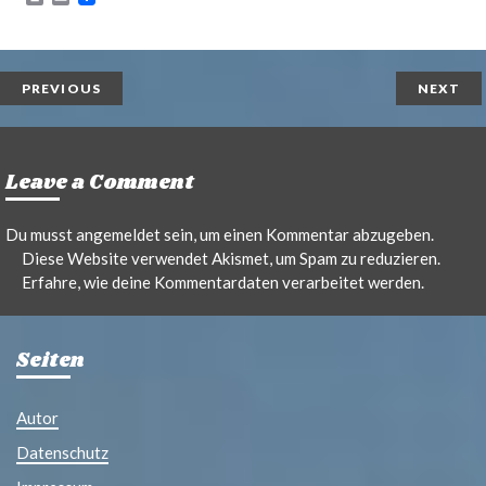
r
m
i
a
n
i
t
l
PREVIOUS
NEXT
Leave a Comment
Du musst
angemeldet
sein, um einen Kommentar abzugeben.
Diese Website verwendet Akismet, um Spam zu reduzieren.
Erfahre, wie deine Kommentardaten verarbeitet werden.
Seiten
Autor
Datenschutz