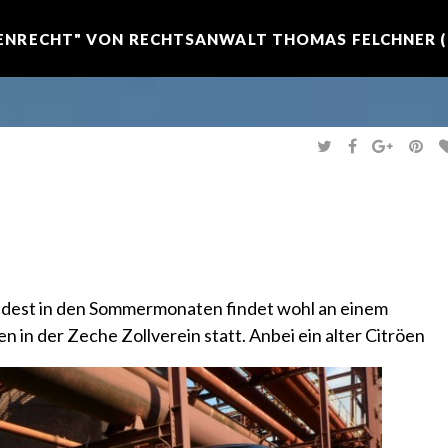
NRECHT" VON RECHTSANWALT THOMAS FELCHNER (R
T
F
G
P
W
A
O
I
I
C
O
N
T
E
G
T
T
B
L
E
E
O
E
R
R
O
+
E
K
S
T
ndest in den Sommermonaten findet wohl an einem
 in der Zeche Zollverein statt. Anbei ein alter Citröen