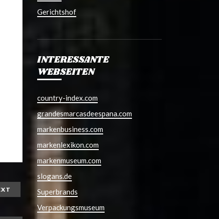
Gerichtshof
INTERESSANTE
WEBSEITEN
country-index.com
grandesmarcasdeespana.com
markenbusiness.com
markenlexikon.com
markenmuseum.com
slogans.de
EXT
Superbrands
Verpackungsmuseum