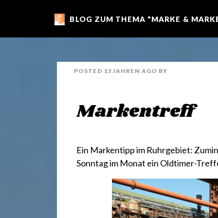
BLOG ZUM THEMA "MARKE & MARKE
m
a
POSTED
13 JAHREN
AGO
BY
r
Markentreff
k
e
Ein Markentipp im Ruhrgebiet: Zumi
Sonntag im Monat ein Oldtimer-Treffen
n