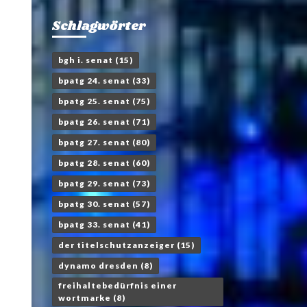
Schlagwörter
bgh i. senat
(15)
bpatg 24. senat
(33)
bpatg 25. senat
(75)
bpatg 26. senat
(71)
bpatg 27. senat
(80)
bpatg 28. senat
(60)
bpatg 29. senat
(73)
bpatg 30. senat
(57)
bpatg 33. senat
(41)
der titelschutzanzeiger
(15)
dynamo dresden
(8)
freihaltebedürfnis einer
wortmarke
(8)