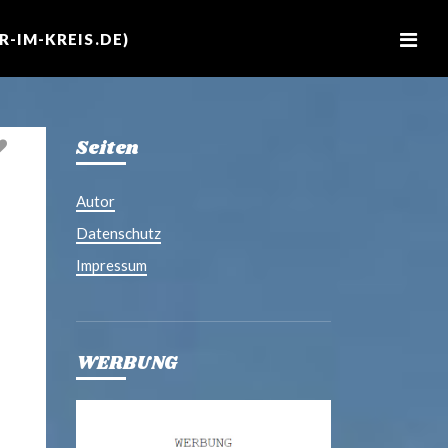
M
e
-IM-KREIS.DE)
n
u
Seiten
Autor
Datenschutz
Impressum
WERBUNG