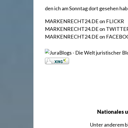
.
den ich am Sonntag dort gesehen hab
d
MARKENRECHT24.DE on FLICKR
MARKENRECHT24.DE on TWITTE
e
MARKENRECHT24.DE on FACEBO
Nationales 
Unter anderem bi