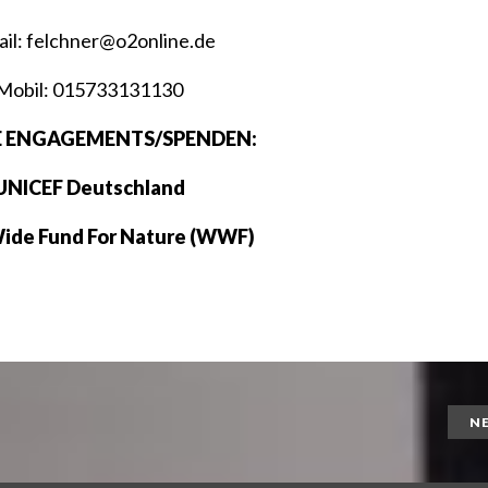
il: felchner@o2online.de
Mobil: 015733131130
E ENGAGEMENTS/SPENDEN:
UNICEF Deutschland
ide Fund For Nature (WWF)
N