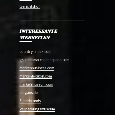
Gerichtshof
INTERESSANTE
WEBSEITEN
country-index.com
grandesmarcasdeespana.com
markenbusiness.com
markenlexikon.com
markenmuseum.com
slogans.de
Superbrands
Verpackungsmuseum