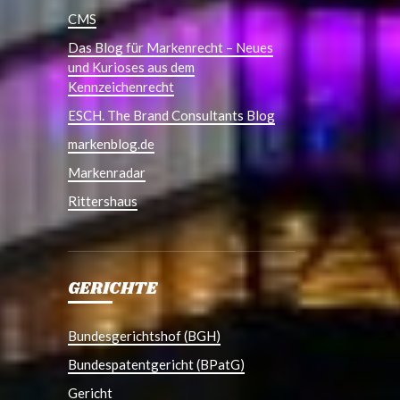
CMS
Das Blog für Markenrecht – Neues
und Kurioses aus dem
Kennzeichenrecht
ESCH. The Brand Consultants Blog
markenblog.de
Markenradar
Rittershaus
GERICHTE
Bundesgerichtshof (BGH)
Bundespatentgericht (BPatG)
Gericht