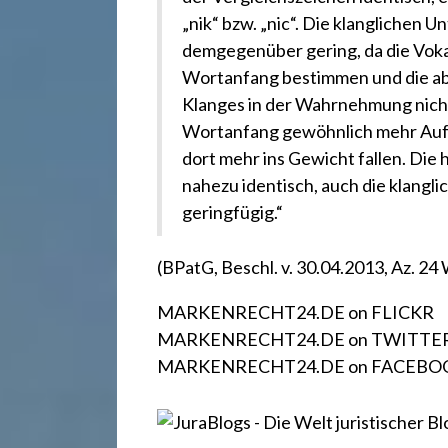
r
„nik“ bzw. „nic“. Die klanglichen 
e
demgegenüber gering, da die Voka
Wortanfang bestimmen und die a
Klanges in der Wahrnehmung nicht
c
Wortanfang gewöhnlich mehr Aufm
dort mehr ins Gewicht fallen. Die 
h
nahezu identisch, auch die klangli
geringfügig.“
t
(BPatG, Beschl. v. 30.04.2013, Az. 2
2
MARKENRECHT24.DE on FLICKR
MARKENRECHT24.DE on TWITTE
MARKENRECHT24.DE on FACEBO
4