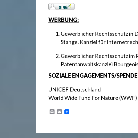
.
d
WERBUNG:
Gewerblicher Rechtsschutz in 
e
Stange. Kanzlei für Internetr
Gewerblicher Rechtsschutz im
Patentanwaltskanzlei Bourgeoi
SOZIALE ENGAGEMENTS/SPENDE
UNICEF Deutschland
World Wide Fund For Nature (WWF)
P
E
r
m
i
a
n
i
t
l