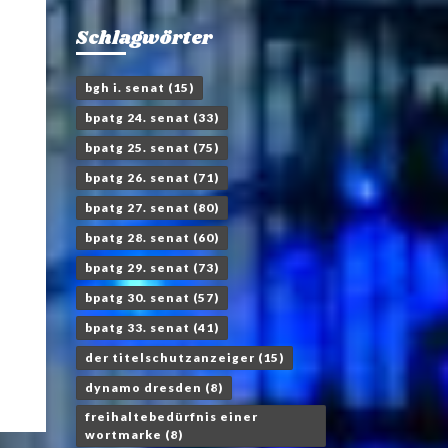
Schlagwörter
bgh i. senat
(15)
bpatg 24. senat
(33)
bpatg 25. senat
(75)
bpatg 26. senat
(71)
bpatg 27. senat
(80)
bpatg 28. senat
(60)
bpatg 29. senat
(73)
bpatg 30. senat
(57)
bpatg 33. senat
(41)
der titelschutzanzeiger
(15)
dynamo dresden
(8)
freihaltebedürfnis einer
wortmarke
(8)