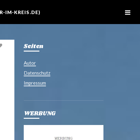
M
e
-IM-KREIS.DE)
n
u
Seiten
Autor
Datenschutz
Impressum
WERBUNG