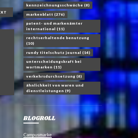
kennzeichnungsschwäche
(8)
EXT
markenblatt
(276)
patent- und markenämter
international
(11)
rechtserhaltende benutzung
(10)
rundy titelschutz journal
(14)
unterscheidungskraft bei
wortmarken
(11)
verkehrsdurchsetzung
(8)
ähnlichkeit von waren und
dienstleistungen
(9)
BLOGROLL
Campusmarke