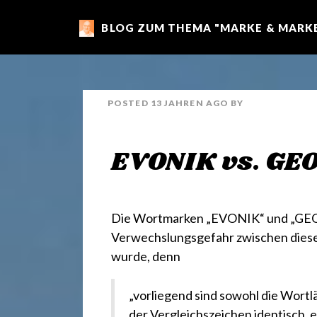
BLOG ZUM THEMA "MARKE & MARKE
m
a
POSTED
13 JAHREN
AGO
BY
r
EVONIK vs. GE
k
e
Die Wortmarken „EVONIK“ und „GEONIC
Verwechslungsgefahr zwischen dies
wurde, denn
n
„vorliegend sind sowohl die Wortlä
der Vergleichszeichen identisch, e