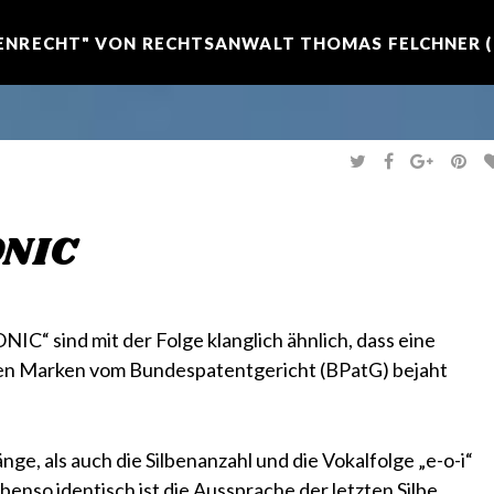
NRECHT" VON RECHTSANWALT THOMAS FELCHNER (R
T
F
G
P
W
A
O
I
I
C
O
N
T
E
G
T
T
B
L
E
E
O
E
R
ONIC
R
O
+
E
K
S
T
“ sind mit der Folge klanglich ähnlich, dass eine
en Marken vom Bundespatentgericht (BPatG) bejaht
nge, als auch die Silbenanzahl und die Vokalfolge „e-o-i“
benso identisch ist die Aussprache der letzten Silbe