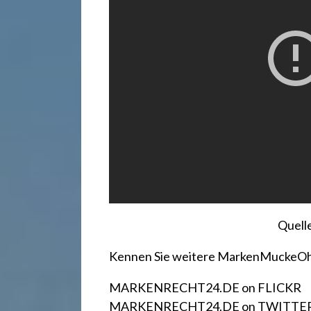
r
e
c
h
t
2
Quell
4
Kennen Sie weitere MarkenMuckeO
MARKENRECHT24.DE on FLICKR
MARKENRECHT24.DE on TWITTE