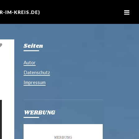
M
e
-IM-KREIS.DE)
n
u
Seiten
Autor
Datenschutz
Impressum
WERBUNG