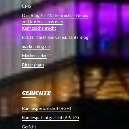
CMS
Das Blog für Markenrecht – Neues
und Kurioses aus dem
Kennzeichenrecht
ESCH. The Brand Consultants Blog
markenblog.de
Markenradar
Rittershaus
GERICHTE
Bundesgerichtshof (BGH)
Bundespatentgericht (BPatG)
Gericht