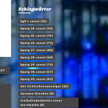
Schlagwörter
bgh i. senat
(15)
bpatg 24. senat
(33)
bpatg 25. senat
(75)
bpatg 26. senat
(71)
bpatg 27. senat
(80)
bpatg 28. senat
(60)
bpatg 29. senat
(73)
EXT
bpatg 30. senat
(57)
bpatg 33. senat
(41)
der titelschutzanzeiger
(15)
dynamo dresden
(8)
freihaltebedürfnis einer
wortmarke
(8)