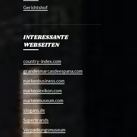
Gerichtshof
INTERESSANTE
WEBSEITEN
country-index.com
grandesmarcasdeespana.com
markenbusiness.com
markenlexikon.com
markenmuseum.com
slogans.de
Superbrands
Verpackungsmuseum