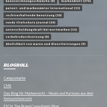
kennzeichnungsschwäche
(8)
markenblatt
(276)
patent- und markenämter international
(11)
rechtserhaltende benutzung
(10)
rundy titelschutz journal
(14)
unterscheidungskraft bei wortmarken
(11)
verkehrsdurchsetzung
(8)
ähnlichkeit von waren und dienstleistungen
(9)
BLOGROLL
Campusmarke
CMS
Das Blog für Markenrecht – Neues und Kurioses aus dem
Kennzeichenrecht
ESCH. The Brand Consultants Blog