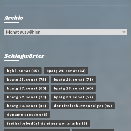
Archiv
Archiv
Schlagwörter
bgh i. senat
(15)
bpatg 24. senat
(33)
bpatg 25. senat
(75)
bpatg 26. senat
(71)
bpatg 27. senat
(80)
bpatg 28. senat
(60)
bpatg 29. senat
(73)
bpatg 30. senat
(57)
bpatg 33. senat
(41)
der titelschutzanzeiger
(15)
dynamo dresden
(8)
freihaltebedürfnis einer wortmarke
(8)