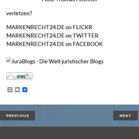
verletzen?
MARKENRECHT24.DE on FLICKR
MARKENRECHT24.DE on TWITTER
MARKENRECHT24.DE on FACEBOOK
P
E
r
m
i
a
n
i
t
l
PREVIOUS
NEXT