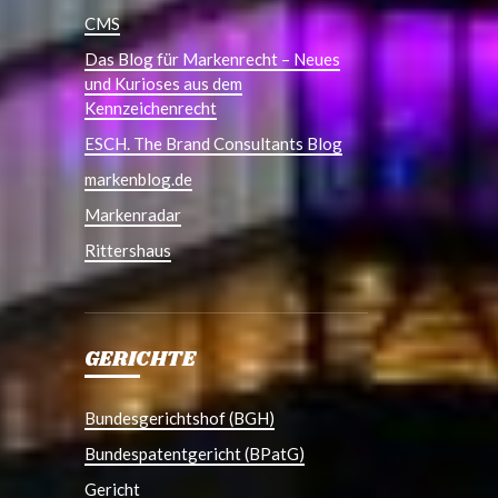
CMS
Das Blog für Markenrecht – Neues
und Kurioses aus dem
Kennzeichenrecht
ESCH. The Brand Consultants Blog
markenblog.de
Markenradar
Rittershaus
GERICHTE
Bundesgerichtshof (BGH)
Bundespatentgericht (BPatG)
Gericht