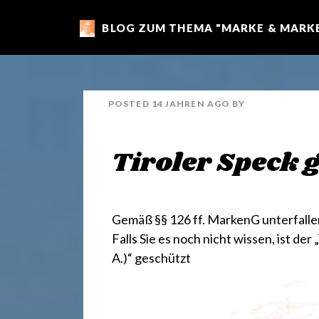
BLOG ZUM THEMA "MARKE & MARKE
m
a
POSTED
14 JAHREN
AGO
BY
r
Tiroler Speck g.
k
e
Gemäß §§ 126 ff. MarkenG unterfal
Falls Sie es noch nicht wissen, ist de
A.)“ geschützt
n