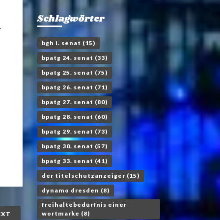
Schlagwörter
-
bgh i. senat
(15)
bpatg 24. senat
(33)
bpatg 25. senat
(75)
bpatg 26. senat
(71)
bpatg 27. senat
(80)
bpatg 28. senat
(60)
bpatg 29. senat
(73)
bpatg 30. senat
(57)
bpatg 33. senat
(41)
der titelschutzanzeiger
(15)
dynamo dresden
(8)
freihaltebedürfnis einer
wortmarke
(8)
EXT