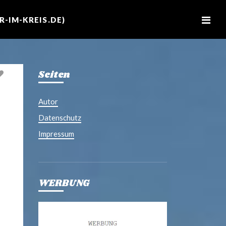
M
e
-IM-KREIS.DE)
n
u
Seiten
Autor
Datenschutz
Impressum
WERBUNG