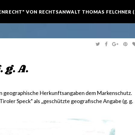
NRECHT" VON RECHTSANWALT THOMAS FELCHNER (R
T
F
G
P
W
A
O
I
I
C
O
N
T
E
G
T
T
B
L
E
E
O
E
R
 g. A.
R
O
+
E
K
S
T
len geographische Herkunftsangaben dem Markenschutz.
r „Tiroler Speck“ als „geschützte geografische Angabe (g. g.