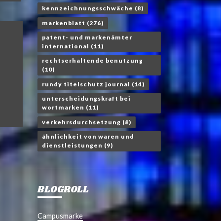
kennzeichnungsschwäche
(8)
markenblatt
(276)
patent- und markenämter
international
(11)
rechtserhaltende benutzung
(10)
rundy titelschutz journal
(14)
unterscheidungskraft bei
wortmarken
(11)
verkehrsdurchsetzung
(8)
ähnlichkeit von waren und
dienstleistungen
(9)
BLOGROLL
Campusmarke