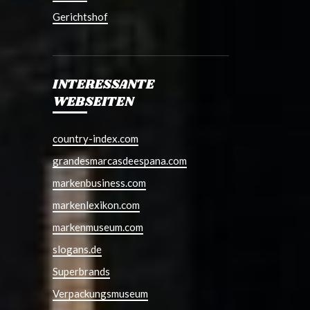
Gerichtshof
INTERESSANTE
WEBSEITEN
country-index.com
grandesmarcasdeespana.com
markenbusiness.com
markenlexikon.com
markenmuseum.com
slogans.de
Superbrands
Verpackungsmuseum