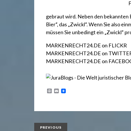
.
F
d
gebraut wird. Neben den bekannten Bi
Bier“, das „Zwickl“. Wenn Sie also ein
müssen Sie unbedingt ein „Zwickl“ pr
e
MARKENRECHT24.DE on FLICKR
MARKENRECHT24.DE on TWITTE
MARKENRECHT24.DE on FACEBO
P
E
r
m
i
a
n
i
t
l
PREVIOUS