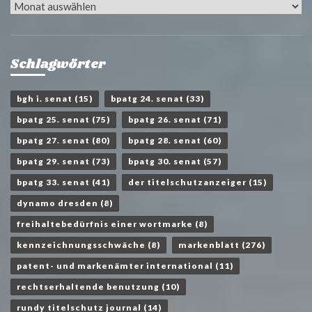
Archiv
Schlagwörter
bgh i. senat
(15)
bpatg 24. senat
(33)
bpatg 25. senat
(75)
bpatg 26. senat
(71)
bpatg 27. senat
(80)
bpatg 28. senat
(60)
bpatg 29. senat
(73)
bpatg 30. senat
(57)
bpatg 33. senat
(41)
der titelschutzanzeiger
(15)
dynamo dresden
(8)
freihaltebedürfnis einer wortmarke
(8)
kennzeichnungsschwäche
(8)
markenblatt
(276)
patent- und markenämter international
(11)
rechtserhaltende benutzung
(10)
rundy titelschutz journal
(14)