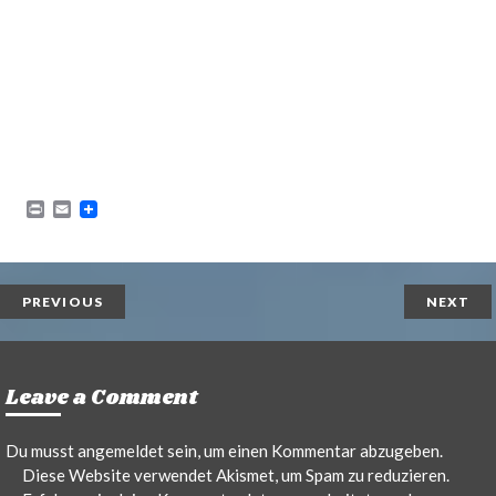
P
E
r
m
i
a
n
i
t
l
PREVIOUS
NEXT
Leave a Comment
Du musst
angemeldet
sein, um einen Kommentar abzugeben.
Diese Website verwendet Akismet, um Spam zu reduzieren.