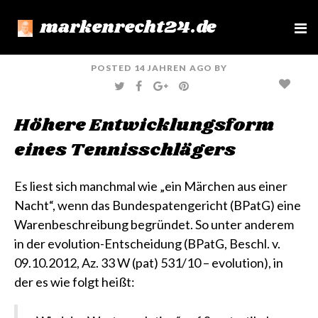
markenrecht24.de
e
n
u
POSTED
14 JAHREN
AGO
BY
T
F
G
P
W
A
O
I
I
C
O
N
T
E
G
T
Höhere Entwicklungsform
T
B
L
E
E
O
E
R
R
O
+
E
eines Tennisschlägers
K
S
T
Es liest sich manchmal wie „ein Märchen aus einer
Nacht“, wenn das Bundespatengericht (BPatG) eine
Warenbeschreibung begründet. So unter anderem
in der evolution-Entscheidung
(BPatG, Beschl. v.
09.10.2012, Az. 33 W (pat) 531/10 – evolution)
, in
der es wie folgt heißt: