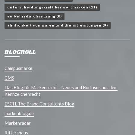
unterscheidungskraft bei wortmarken
(11)
verkehrsdurchsetzung
(8)
ähnlichkeit von waren und dienstleistungen
(9)
BLOGROLL
Campusmarke
CMS
Das Blog für Markenrecht – Neues und Kurioses aus dem
Kennzeichenrecht
ESCH. The Brand Consultants Blog
markenblog.de
Markenradar
Rittershaus