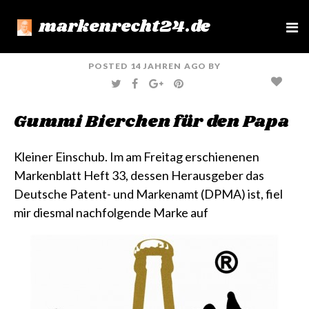
markenrecht24.de
e
n
u
POSTED
14 JAHREN
AGO
BY
T
F
G
P
W
A
O
I
I
C
O
N
T
E
G
T
Gummi Bierchen für den Papa
T
B
L
E
E
O
E
R
R
O
+
E
K
S
T
Kleiner Einschub. Im am Freitag erschienenen
Markenblatt Heft 33, dessen Herausgeber das
Deutsche Patent- und Markenamt (DPMA) ist, fiel
mir diesmal nachfolgende Marke auf