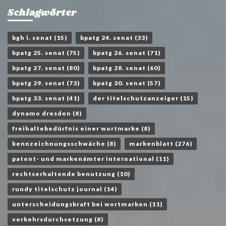
Schlagwörter
bgh i. senat
(15)
bpatg 24. senat
(33)
bpatg 25. senat
(75)
bpatg 26. senat
(71)
bpatg 27. senat
(80)
bpatg 28. senat
(60)
bpatg 29. senat
(73)
bpatg 30. senat
(57)
bpatg 33. senat
(41)
der titelschutzanzeiger
(15)
dynamo dresden
(8)
freihaltebedürfnis einer wortmarke
(8)
kennzeichnungsschwäche
(8)
markenblatt
(276)
patent- und markenämter international
(11)
rechtserhaltende benutzung
(10)
rundy titelschutz journal
(14)
unterscheidungskraft bei wortmarken
(11)
verkehrsdurchsetzung
(8)