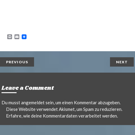
P
E
r
m
i
a
n
i
t
l
PREVIOUS
NEXT
Leave a Comment
Du musst
angemeldet
sein, um einen Kommentar abzugeben.
Diese Website verwendet Akismet, um Spam zu reduzieren.
Erfahre, wie deine Kommentardaten verarbeitet werden.