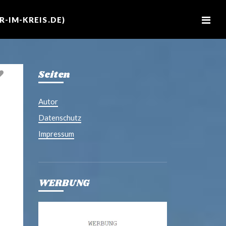
M
e
-IM-KREIS.DE)
n
u
Seiten
Autor
Datenschutz
Impressum
WERBUNG