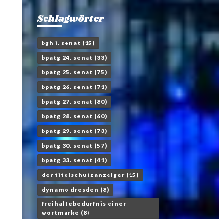
Schlagwörter
bgh i. senat
(15)
bpatg 24. senat
(33)
bpatg 25. senat
(75)
bpatg 26. senat
(71)
bpatg 27. senat
(80)
bpatg 28. senat
(60)
bpatg 29. senat
(73)
bpatg 30. senat
(57)
bpatg 33. senat
(41)
der titelschutzanzeiger
(15)
dynamo dresden
(8)
freihaltebedürfnis einer
wortmarke
(8)