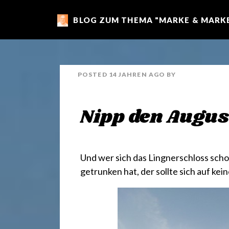
BLOG ZUM THEMA "MARKE & MARKE
m
a
POSTED
14 JAHREN
AGO
BY
r
Nipp den Augus
k
e
Und wer sich das
Lingnerschloss
scho
getrunken hat, der sollte sich auf kei
n