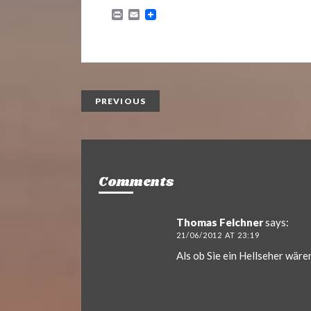
P
E
r
m
i
a
n
i
t
l
PREVIOUS
Comments
Thomas Felchner
says:
21/06/2012 AT 23:19
Als ob Sie ein Hellseher wäre