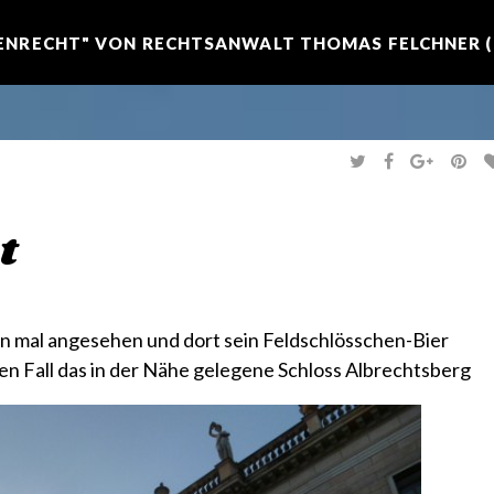
NRECHT" VON RECHTSANWALT THOMAS FELCHNER (R
T
F
G
P
W
A
O
I
I
C
O
N
T
E
G
T
T
B
L
E
E
O
E
R
t
R
O
+
E
K
S
T
n mal angesehen und dort sein Feldschlösschen-Bier
nen Fall das in der Nähe gelegene
Schloss Albrechtsberg