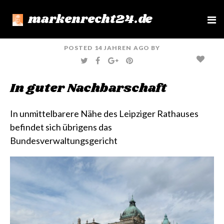
markenrecht24.de
e
n
u
POSTED
14 JAHREN
AGO
BY
T
F
G
P
W
A
O
I
I
C
O
N
T
E
G
T
In guter Nachbarschaft
T
B
L
E
E
O
E
R
R
O
+
E
K
S
T
In unmittelbarere Nähe des
Leipziger Rathauses
befindet sich übrigens das
Bundesverwaltungsgericht