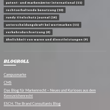
patent- und markenämter international
(11)
rechtserhaltende benutzung
(10)
rundy titelschutz journal
(14)
unterscheidungskraft bei wortmarken
(11)
verkehrsdurchsetzung
(8)
ähnlichkeit von waren und dienstleistungen
(9)
BLOGROLL
Campusmarke
CMS
Das Blog für Markenrecht – Neues und Kurioses aus dem
Kennzeichenrecht
ESCH. The Brand Consultants Blog