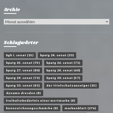
Archiv
Archiv
Schlagwörter
bgh i. senat
(15)
bpatg 24. senat
(33)
bpatg 25. senat
(75)
bpatg 26. senat
(71)
bpatg 27. senat
(80)
bpatg 28. senat
(60)
bpatg 29. senat
(73)
bpatg 30. senat
(57)
bpatg 33. senat
(41)
der titelschutzanzeiger
(15)
dynamo dresden
(8)
freihaltebedürfnis einer wortmarke
(8)
kennzeichnungsschwäche
(8)
markenblatt
(276)