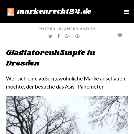
markenrecht24.de
e
n
u
POSTED
14 JAHREN
AGO
BY
T
F
G
P
W
A
O
I
I
C
O
N
T
E
G
T
Gladiatorenkämpfe in
T
B
L
E
E
O
E
R
R
O
+
E
Dresden
K
S
T
Wer sich eine
außergewöhnliche Marke
anschauen
möchte, der besuche das
Asisi-Panometer