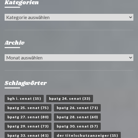
Kategorien
Kategorien
Archiv
Archiv
Schlagwörter
bgh i. senat
(15)
bpatg 24. senat
(33)
bpatg 25. senat
(75)
bpatg 26. senat
(71)
bpatg 27. senat
(80)
bpatg 28. senat
(60)
bpatg 29. senat
(73)
bpatg 30. senat
(57)
bpatg 33. senat
(41)
der titelschutzanzeiger
(15)