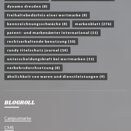
dynamo dresden
(8)
freihaltebedürfnis einer wortmarke
(8)
kennzeichnungsschwäche
(8)
markenblatt
(276)
patent- und markenämter international
(11)
rechtserhaltende benutzung
(10)
rundy titelschutz journal
(14)
unterscheidungskraft bei wortmarken
(11)
verkehrsdurchsetzung
(8)
ähnlichkeit von waren und dienstleistungen
(9)
BLOGROLL
Campusmarke
CMS