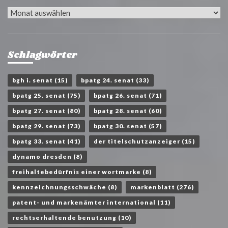
Archiv
Schlagwörter
bgh i. senat
(15)
bpatg 24. senat
(33)
bpatg 25. senat
(75)
bpatg 26. senat
(71)
bpatg 27. senat
(80)
bpatg 28. senat
(60)
bpatg 29. senat
(73)
bpatg 30. senat
(57)
bpatg 33. senat
(41)
der titelschutzanzeiger
(15)
dynamo dresden
(8)
freihaltebedürfnis einer wortmarke
(8)
kennzeichnungsschwäche
(8)
markenblatt
(276)
patent- und markenämter international
(11)
rechtserhaltende benutzung
(10)