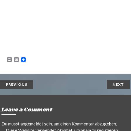
P
E
r
m
i
a
n
i
t
l
PREVIOUS
NEXT
Leave a Comment
Du musst
angemeldet
sein, um einen Kommentar abzugeben.
Diese Website verwendet Akismet, um Spam zu reduzieren.