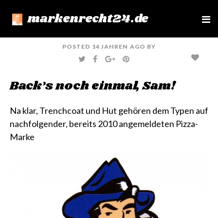
markenrecht24.de
e
n
u
POSTED
14 JAHREN
AGO
BY
T
F
G
P
W
A
O
I
I
C
O
N
T
E
G
T
Back’s noch einmal, Sam!
T
B
L
E
E
O
E
R
R
O
+
E
K
S
T
Na klar, Trenchcoat und Hut gehören dem Typen auf
nachfolgender, bereits 2010 angemeldeten Pizza-
Marke