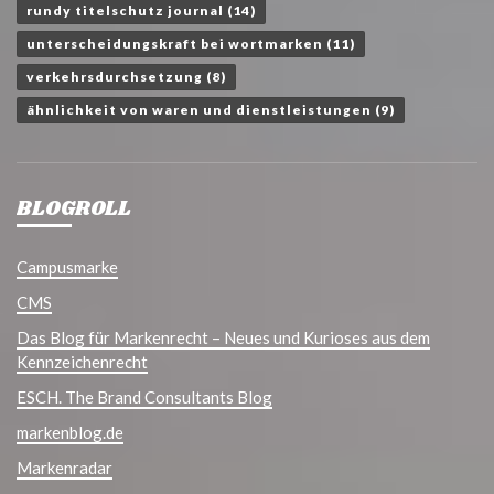
rundy titelschutz journal
(14)
unterscheidungskraft bei wortmarken
(11)
verkehrsdurchsetzung
(8)
ähnlichkeit von waren und dienstleistungen
(9)
BLOGROLL
Campusmarke
CMS
Das Blog für Markenrecht – Neues und Kurioses aus dem
Kennzeichenrecht
ESCH. The Brand Consultants Blog
markenblog.de
Markenradar