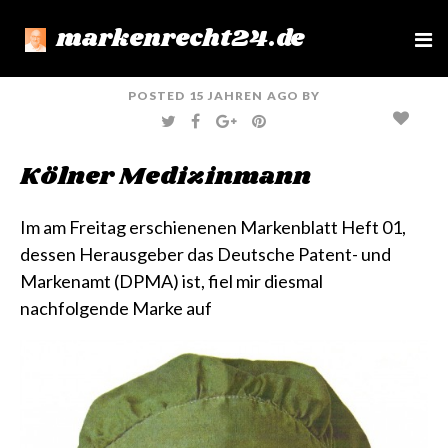
markenrecht24.de
e
n
u
POSTED
15 JAHREN
AGO
BY
T
F
G
P
W
A
O
I
I
C
O
N
T
E
G
T
Kölner Medizinmann
T
B
L
E
E
O
E
R
R
O
+
E
K
S
T
Im am Freitag erschienenen Markenblatt Heft 01,
dessen Herausgeber das Deutsche Patent- und
Markenamt (DPMA) ist, fiel mir diesmal
nachfolgende Marke auf