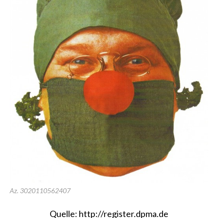
Az. 3020110562407
Quelle:
http://register.dpma.de