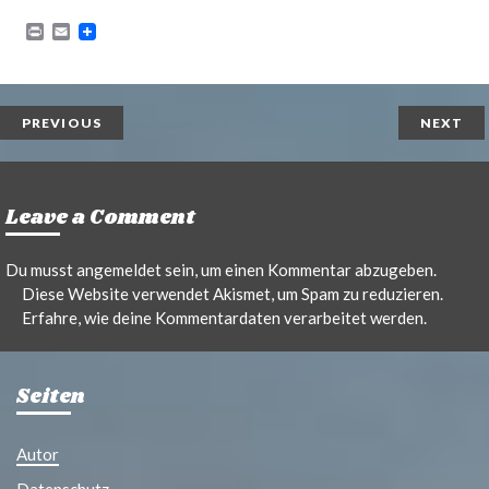
P
E
r
m
i
a
n
i
t
l
PREVIOUS
NEXT
Leave a Comment
Du musst
angemeldet
sein, um einen Kommentar abzugeben.
Diese Website verwendet Akismet, um Spam zu reduzieren.
Erfahre, wie deine Kommentardaten verarbeitet werden.
Seiten
Autor