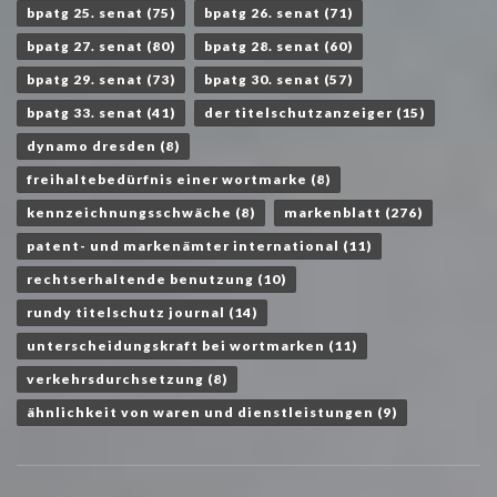
bpatg 25. senat
(75)
bpatg 26. senat
(71)
bpatg 27. senat
(80)
bpatg 28. senat
(60)
bpatg 29. senat
(73)
bpatg 30. senat
(57)
bpatg 33. senat
(41)
der titelschutzanzeiger
(15)
dynamo dresden
(8)
freihaltebedürfnis einer wortmarke
(8)
kennzeichnungsschwäche
(8)
markenblatt
(276)
patent- und markenämter international
(11)
rechtserhaltende benutzung
(10)
rundy titelschutz journal
(14)
unterscheidungskraft bei wortmarken
(11)
verkehrsdurchsetzung
(8)
ähnlichkeit von waren und dienstleistungen
(9)