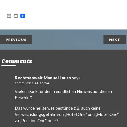
P
E
r
m
i
a
n
i
t
l
PREVIOUS
NEXT
Comments
Rechtsanwalt Manuel Lauro
says:
16/12/2011 AT 15:54
Vielen Dank für den freundlichen Hinweis auf diesen
Beschluß.
Das würde heißen, es bestünde z.B. auch keine
Verwechslungsgefahr von „Hotel One“ und „Motel One“
zu „Pension One“ oder?