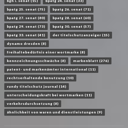
bgh i. senat
(15)
bpatg 24. senat
(33)
bpatg 25. senat
(75)
bpatg 26. senat
(71)
bpatg 27. senat
(80)
bpatg 28. senat
(60)
bpatg 29. senat
(73)
bpatg 30. senat
(57)
bpatg 33. senat
(41)
der titelschutzanzeiger
(15)
dynamo dresden
(8)
freihaltebedürfnis einer wortmarke
(8)
kennzeichnungsschwäche
(8)
markenblatt
(276)
patent- und markenämter international
(11)
rechtserhaltende benutzung
(10)
rundy titelschutz journal
(14)
unterscheidungskraft bei wortmarken
(11)
verkehrsdurchsetzung
(8)
ähnlichkeit von waren und dienstleistungen
(9)