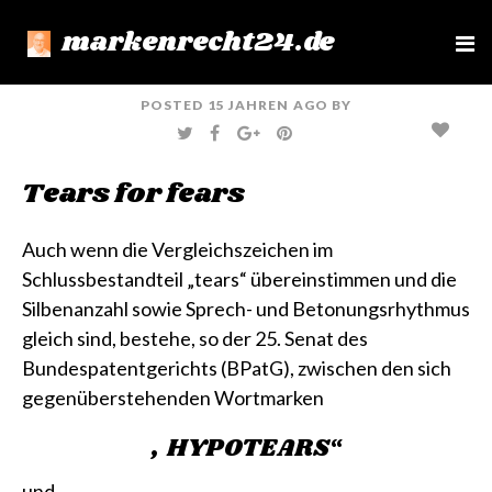
markenrecht24.de
e
n
u
POSTED
15 JAHREN
AGO
BY
T
F
G
P
W
A
O
I
I
C
O
N
T
E
G
T
Tears for fears
T
B
L
E
E
O
E
R
R
O
+
E
K
S
T
Auch wenn die Vergleichszeichen im
Schlussbestandteil „tears“ übereinstimmen und die
Silbenanzahl sowie Sprech- und Betonungsrhythmus
gleich sind, bestehe, so der 25. Senat des
Bundespatentgerichts (BPatG), zwischen den sich
gegenüberstehenden Wortmarken
„HYPOTEARS“
und