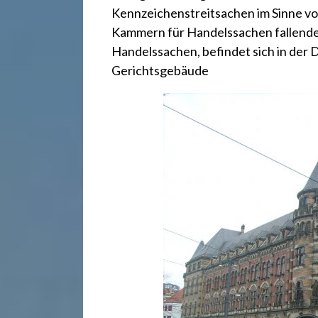
r
Kennzeichenstreitsachen im Sinne von
Kammern für Handelssachen fallend
e
Handelssachen, befindet sich in der
Gerichtsgebäude
c
h
t
2
4