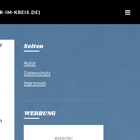
M
e
-IM-KREIS.DE)
n
u
Seiten
Autor
Datenschutz
Impressum
WERBUNG
n