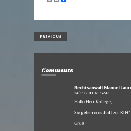
r
m
i
a
n
i
t
l
PREVIOUS
Comments
Rechtsanwalt Manuel Laur
14/11/2011 AT 16:46
Hallo Herr Kollege,
Sie gehen ernsthaft zur KfH?
Gruß