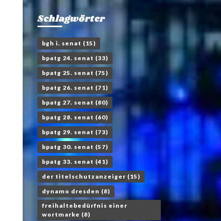
Schlagwörter
bgh i. senat
(15)
bpatg 24. senat
(33)
bpatg 25. senat
(75)
bpatg 26. senat
(71)
bpatg 27. senat
(80)
bpatg 28. senat
(60)
bpatg 29. senat
(73)
bpatg 30. senat
(57)
bpatg 33. senat
(41)
der titelschutzanzeiger
(15)
dynamo dresden
(8)
freihaltebedürfnis einer
wortmarke
(8)