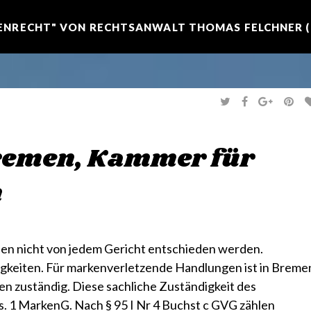
NRECHT" VON RECHTSANWALT THOMAS FELCHNER (R
T
F
G
P
W
A
O
I
I
C
O
N
T
E
G
T
T
B
L
E
E
O
E
R
remen, Kammer für
R
O
+
E
K
S
T
n
nen nicht von jedem Gericht entschieden werden.
igkeiten. Für markenverletzende Handlungen ist in Breme
n zuständig. Diese sachliche Zuständigkeit des
bs. 1 MarkenG. Nach § 95 I Nr 4 Buchst c GVG zählen