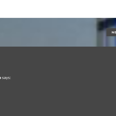
N
o
says: