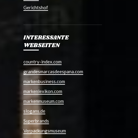
Gerichtshof
INTERESSANTE
WEBSEITEN
country-index.com
grandesmarcasdeespana.com
markenbusiness.com
markenlexikon.com
markenmuseum.com
slogans.de
Superbrands
Verpackungsmuseum