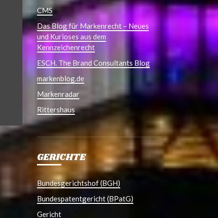
CMS
Das Blog für Markenrecht – Neues
und Kurioses aus dem
Kennzeichenrecht
ESCH. The Brand Consultants Blog
markenblog.de
Markenradar
Rittershaus
GERICHTE
Bundesgerichtshof (BGH)
Bundespatentgericht (BPatG)
Gericht