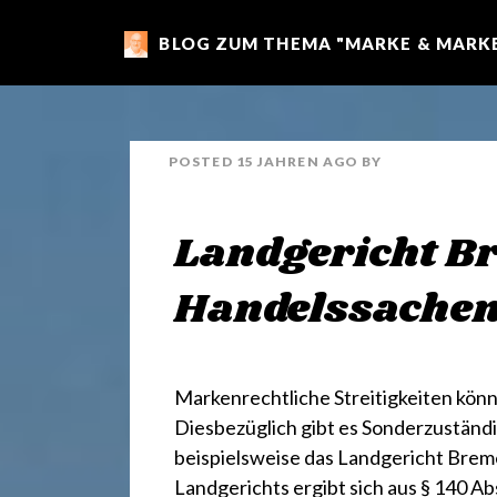
BLOG ZUM THEMA "MARKE & MARKE
m
a
POSTED
15 JAHREN
AGO
BY
r
Landgericht B
k
Handelssache
e
Markenrechtliche Streitigkeiten kön
n
Diesbezüglich gibt es Sonderzuständ
beispielsweise das Landgericht Breme
Landgerichts ergibt sich aus § 140 A