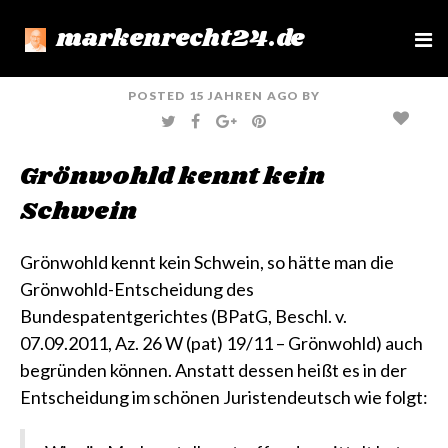
markenrecht24.de
e
n
u
POSTED
15 JAHREN
AGO
BY
T
F
G
P
W
A
O
I
I
C
O
N
T
E
G
T
Grönwohld kennt kein
T
B
L
E
E
O
E
R
R
O
+
E
Schwein
K
S
T
Grönwohld kennt kein Schwein, so hätte man die
Grönwohld-Entscheidung des
Bundespatentgerichtes
(BPatG, Beschl. v.
07.09.2011, Az. 26 W (pat) 19/11 – Grönwohld)
auch
begründen können. Anstatt dessen heißt es in der
Entscheidung im schönen Juristendeutsch wie folgt: