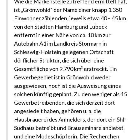
Wie die Markenstelle zutreffend ermittelt hat,
ist „Grönwohld“ der Name einer knapp 1.350
Einwohner zählenden, jeweils etwa 40 – 45 km
von den Städten Hamburg und Lübeck
entfernt in einer Nähe von ca. 10 km zur
Autobahn A1 im Landkreis Stormarn in
Schleswig-Holstein gelegenen Ortschaft
dörflicher Struktur, die sich über eine
Gesamtfläche von 9,790 km² erstreckt. Ein
Gewerbegebiet ist in Grönwohld weder
ausgewiesen, noch ist die Ausweisung eines
solchen künftig geplant. Zu den weniger als 15
Gewerbetreibenden, die sich derzeit dort
angesiedelt haben, gehören u. a. die
Hausbrauerei des Anmelders, der dort ein 5hl-
Sudhaus betreibt und Brauseminare anbietet,
und eine Modeschöpferin. Die Recherchen