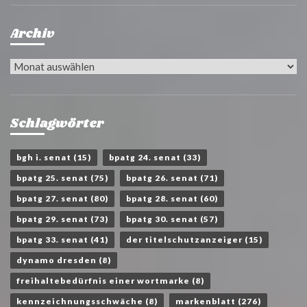
Archiv
Archiv
Schlagwörter
bgh i. senat
(15)
bpatg 24. senat
(33)
bpatg 25. senat
(75)
bpatg 26. senat
(71)
bpatg 27. senat
(80)
bpatg 28. senat
(60)
bpatg 29. senat
(73)
bpatg 30. senat
(57)
bpatg 33. senat
(41)
der titelschutzanzeiger
(15)
dynamo dresden
(8)
freihaltebedürfnis einer wortmarke
(8)
kennzeichnungsschwäche
(8)
markenblatt
(276)