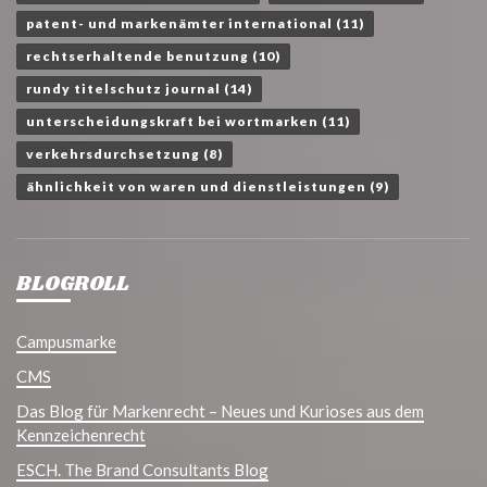
patent- und markenämter international
(11)
rechtserhaltende benutzung
(10)
rundy titelschutz journal
(14)
unterscheidungskraft bei wortmarken
(11)
verkehrsdurchsetzung
(8)
ähnlichkeit von waren und dienstleistungen
(9)
BLOGROLL
Campusmarke
CMS
Das Blog für Markenrecht – Neues und Kurioses aus dem
Kennzeichenrecht
ESCH. The Brand Consultants Blog