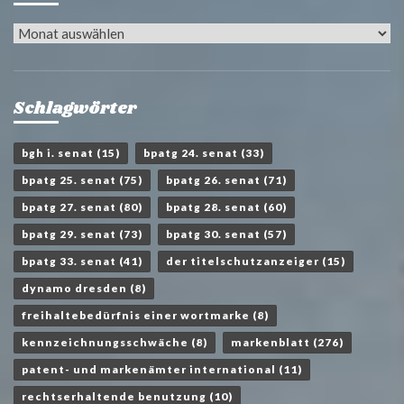
Archiv
Schlagwörter
bgh i. senat
(15)
bpatg 24. senat
(33)
bpatg 25. senat
(75)
bpatg 26. senat
(71)
bpatg 27. senat
(80)
bpatg 28. senat
(60)
bpatg 29. senat
(73)
bpatg 30. senat
(57)
bpatg 33. senat
(41)
der titelschutzanzeiger
(15)
dynamo dresden
(8)
freihaltebedürfnis einer wortmarke
(8)
kennzeichnungsschwäche
(8)
markenblatt
(276)
patent- und markenämter international
(11)
rechtserhaltende benutzung
(10)