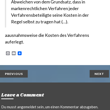
Abweichen von dem Grundsatz, dass in
markenrechtlichen Verfahren jeder
Verfahrensbeteiligte seine Kosten in der
Regel selbst zu tragen hat (…).
aausnahmsweise die Kosten des Verfahrens
auferlegt.
P
E
r
m
i
a
n
i
t
l
PREVIOUS
NEXT
Leave a Comment
Du musst
angemeldet
sein, um einen Kommentar abzugeben.