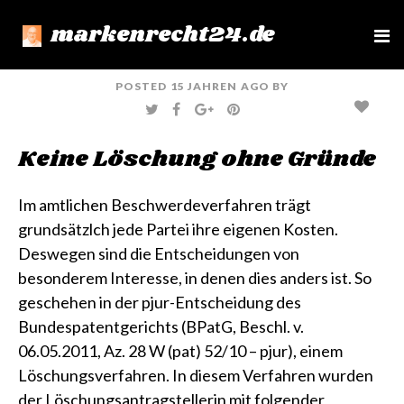
markenrecht24.de
e
n
u
POSTED
15 JAHREN
AGO
BY
T
F
G
P
W
A
O
I
I
C
O
N
T
E
G
T
Keine Löschung ohne Gründe
T
B
L
E
E
O
E
R
R
O
+
E
K
S
T
Im amtlichen Beschwerdeverfahren trägt
grundsätzlch jede Partei ihre eigenen Kosten.
Deswegen sind die Entscheidungen von
besonderem Interesse, in denen dies anders ist. So
geschehen in der pjur-Entscheidung des
Bundespatentgerichts
(BPatG, Beschl. v.
06.05.2011, Az. 28 W (pat) 52/10 – pjur)
, einem
Löschungsverfahren. In diesem Verfahren wurden
der Löschungsantragstellerin mit folgender