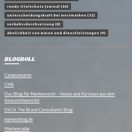
rundy titelschutz journal
(14)
unterscheidungskraft bei wortmarken
(11)
verkehrsdurchsetzung
(8)
ähnlichkeit von waren und dienstleistungen
(9)
BLOGROLL
Campusmarke
CMS
Das Blog für Markenrecht – Neues und Kurioses aus dem
Kennzeichenrecht
ESCH. The Brand Consultants Blog
markenblog.de
Markenradar