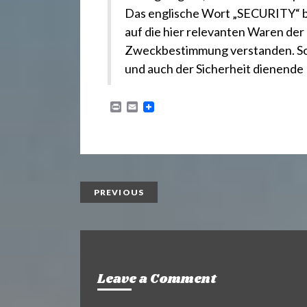
Das englische Wort „SECURITY“ b
auf die hier relevanten Waren der 
Zweckbestimmung verstanden. So g
und auch der Sicherheit dienende
P
E
r
m
i
a
n
i
t
l
PREVIOUS
Leave a Comment