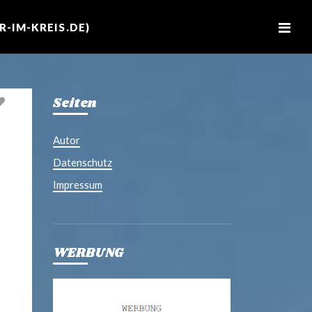
M
e
-IM-KREIS.DE)
n
u
Seiten
Autor
Datenschutz
Impressum
WERBUNG