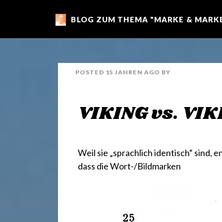
BLOG ZUM THEMA "MARKE & MARKE
m
a
POSTED
15 JAHREN
AGO
BY
r
VIKING vs. VI
k
e
Weil sie „sprachlich identisch“ sind,
dass die Wort-/Bildmarken
n