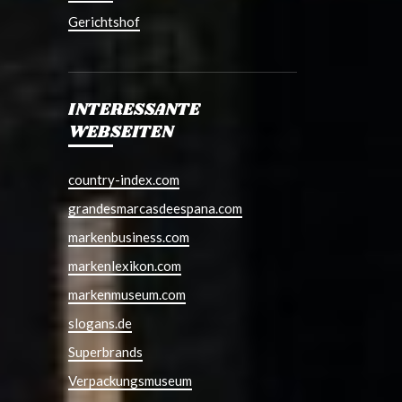
Gerichtshof
INTERESSANTE
WEBSEITEN
country-index.com
grandesmarcasdeespana.com
markenbusiness.com
markenlexikon.com
markenmuseum.com
slogans.de
Superbrands
Verpackungsmuseum