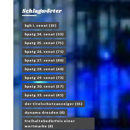
Schlagwörter
bgh i. senat
(15)
bpatg 24. senat
(33)
bpatg 25. senat
(75)
bpatg 26. senat
(71)
bpatg 27. senat
(80)
bpatg 28. senat
(60)
bpatg 29. senat
(73)
bpatg 30. senat
(57)
bpatg 33. senat
(41)
der titelschutzanzeiger
(15)
dynamo dresden
(8)
freihaltebedürfnis einer
wortmarke
(8)