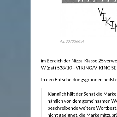
.
d
e
Az. 307036634
im Bereich der Nizza-Klasse 25 verwe
W (pat) 538/10 – VIKING/VIKING S
In den Entscheidungsgründen heißt es
Klanglich hält der Senat die Mark
nämlich von dem gemeinsamen Wor
beschreibende weitere Wortbestan
nicht geeignet, die Marke mitzup