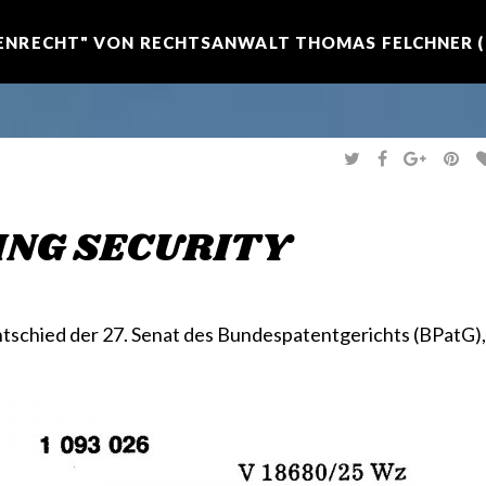
NRECHT" VON RECHTSANWALT THOMAS FELCHNER (R
T
F
G
P
W
A
O
I
I
C
O
N
T
E
G
T
T
B
L
E
E
O
E
R
KING SECURITY
R
O
+
E
K
S
T
 entschied der 27. Senat des Bundespatentgerichts (BPatG),