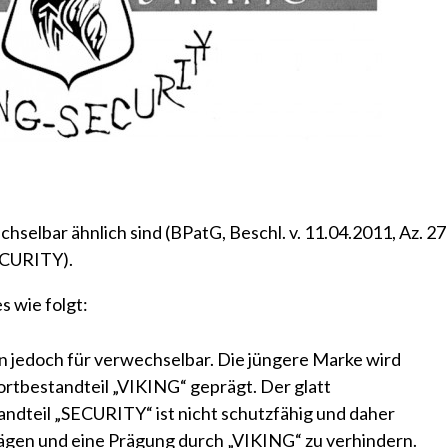
chselbar ähnlich sind
(BPatG, Beschl. v. 11.04.2011, Az. 27
ECURITY)
.
 wie folgt:
en jedoch für verwechselbar. Die jüngere Marke wird
tbestandteil „VIKING“ geprägt. Der glatt
dteil „SECURITY“ ist nicht schutzfähig und daher
rägen und eine Prägung durch „VIKING“ zu verhindern.