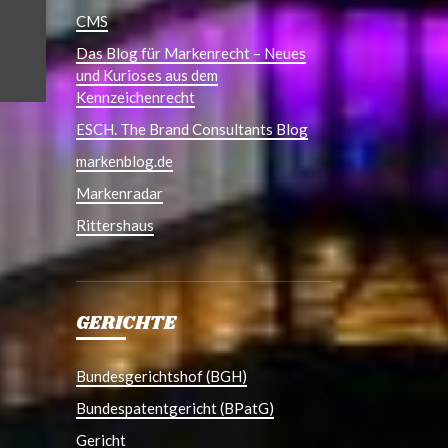
CMS
Das Blog für Markenrecht – Neues
und Kurioses aus dem
Kennzeichenrecht
ESCH. The Brand Consultants Blog
markenblog.de
Markenradar
Rittershaus
GERICHTE
Bundesgerichtshof (BGH)
Bundespatentgericht (BPatG)
Gericht