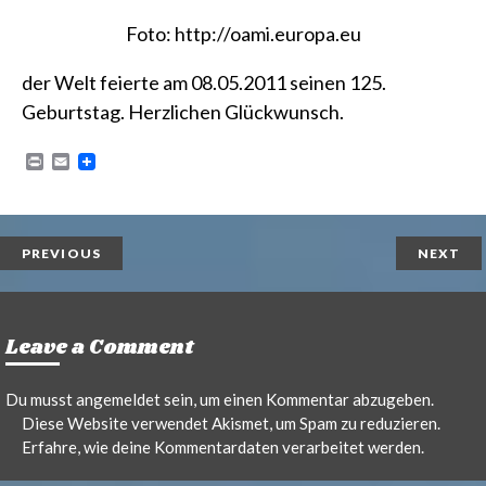
Foto:
http://oami.europa.eu
der Welt feierte am 08.05.2011 seinen 125.
Geburtstag. Herzlichen Glückwunsch.
P
E
r
m
i
a
n
i
t
l
PREVIOUS
NEXT
Leave a Comment
Du musst
angemeldet
sein, um einen Kommentar abzugeben.
Diese Website verwendet Akismet, um Spam zu reduzieren.
Erfahre, wie deine Kommentardaten verarbeitet werden.