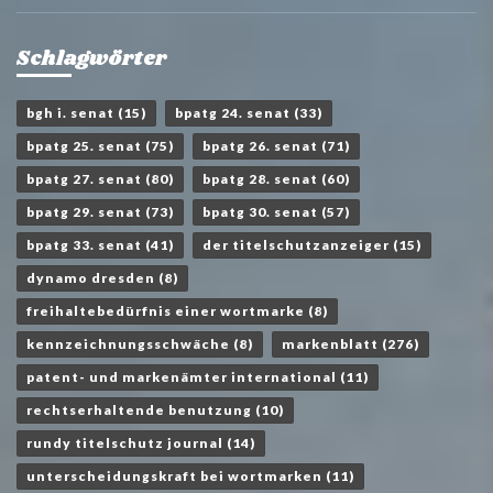
Schlagwörter
bgh i. senat
(15)
bpatg 24. senat
(33)
bpatg 25. senat
(75)
bpatg 26. senat
(71)
bpatg 27. senat
(80)
bpatg 28. senat
(60)
bpatg 29. senat
(73)
bpatg 30. senat
(57)
bpatg 33. senat
(41)
der titelschutzanzeiger
(15)
dynamo dresden
(8)
freihaltebedürfnis einer wortmarke
(8)
kennzeichnungsschwäche
(8)
markenblatt
(276)
patent- und markenämter international
(11)
rechtserhaltende benutzung
(10)
rundy titelschutz journal
(14)
unterscheidungskraft bei wortmarken
(11)