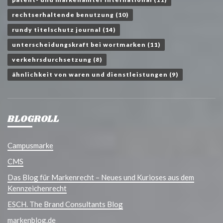
rechtserhaltende benutzung
(10)
rundy titelschutz journal
(14)
unterscheidungskraft bei wortmarken
(11)
verkehrsdurchsetzung
(8)
ähnlichkeit von waren und dienstleistungen
(9)
BLOGROLL
Campusmarke
CMS
Das Blog für Markenrecht – Neues und Kurioses aus dem
Kennzeichenrecht
ESCH. The Brand Consultants Blog
markenblog.de