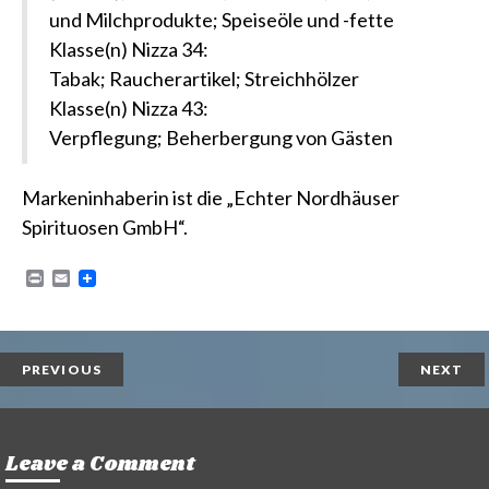
und Milchprodukte; Speiseöle und -fette
Klasse(n) Nizza 34:
Tabak; Raucherartikel; Streichhölzer
Klasse(n) Nizza 43:
Verpflegung; Beherbergung von Gästen
Markeninhaberin ist die „Echter Nordhäuser
Spirituosen GmbH“.
P
E
r
m
i
a
n
i
t
l
PREVIOUS
NEXT
Leave a Comment