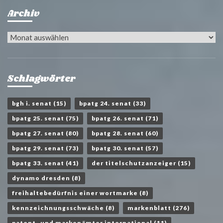
Archiv
Archiv
Schlagwörter
bgh i. senat
(15)
bpatg 24. senat
(33)
bpatg 25. senat
(75)
bpatg 26. senat
(71)
bpatg 27. senat
(80)
bpatg 28. senat
(60)
bpatg 29. senat
(73)
bpatg 30. senat
(57)
bpatg 33. senat
(41)
der titelschutzanzeiger
(15)
dynamo dresden
(8)
freihaltebedürfnis einer wortmarke
(8)
kennzeichnungsschwäche
(8)
markenblatt
(276)
patent- und markenämter international
(11)