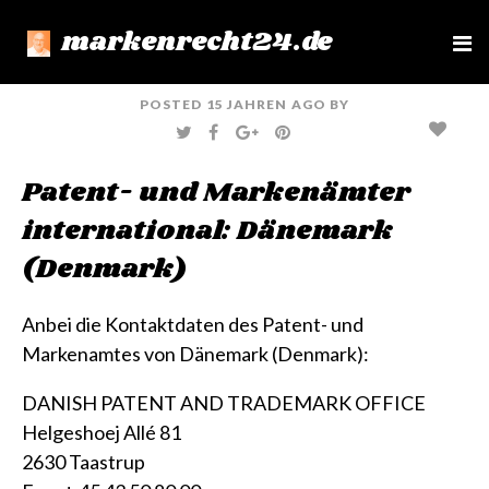
markenrecht24.de
e
n
u
POSTED
15 JAHREN
AGO
BY
T
F
G
P
W
A
O
I
I
C
O
N
T
E
G
T
Patent- und Markenämter
T
B
L
E
E
O
E
R
R
O
+
E
international: Dänemark
K
S
T
(Denmark)
Anbei die Kontaktdaten des Patent- und
Markenamtes von Dänemark (Denmark):
DANISH PATENT AND TRADEMARK OFFICE
Helgeshoej Allé 81
2630 Taastrup