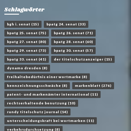
Schlagwörter
bgh i. senat
(15)
bpatg 24. senat
(33)
bpatg 25. senat
(75)
bpatg 26. senat
(71)
bpatg 27. senat
(80)
bpatg 28. senat
(60)
bpatg 29. senat
(73)
bpatg 30. senat
(57)
bpatg 33. senat
(41)
der titelschutzanzeiger
(15)
dynamo dresden
(8)
freihaltebedürfnis einer wortmarke
(8)
kennzeichnungsschwäche
(8)
markenblatt
(276)
patent- und markenämter international
(11)
rechtserhaltende benutzung
(10)
rundy titelschutz journal
(14)
unterscheidungskraft bei wortmarken
(11)
verkehrsdurchsetzung
(8)