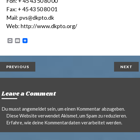
Fon: + 45 43 50 80 00
Fax: + 45 43 50 80 01
Mail:
pvs@dkpto.dk
Web:
http://www.dkpto.org/
P
E
r
m
i
a
n
i
t
l
PREVIOUS
NEXT
Leave a Comment
Du musst
angemeldet
sein, um einen Kommentar abzugeben.
Diese Website verwendet Akismet, um Spam zu reduzieren.
Erfahre, wie deine Kommentardaten verarbeitet werden.