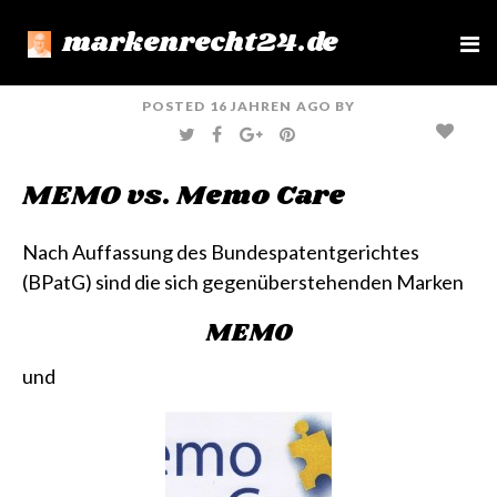
markenrecht24.de
e
n
u
POSTED
16 JAHREN
AGO
BY
T
F
G
P
W
A
O
I
I
C
O
N
T
E
G
T
MEMO vs. Memo Care
T
B
L
E
E
O
E
R
R
O
+
E
K
S
T
Nach Auffassung des Bundespatentgerichtes
(BPatG) sind die sich gegenüberstehenden Marken
MEMO
und