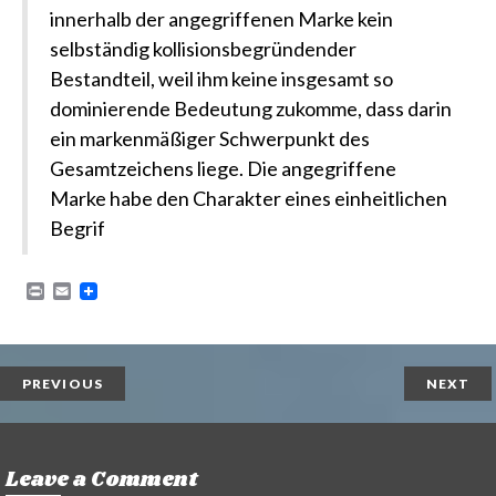
innerhalb der angegriffenen Marke kein
selbständig kollisionsbegründender
Bestandteil, weil ihm keine insgesamt so
dominierende Bedeutung zukomme, dass darin
ein markenmäßiger Schwerpunkt des
Gesamtzeichens liege. Die angegriffene
Marke habe den Charakter eines einheitlichen
Begrif
P
E
r
m
i
a
n
i
t
l
PREVIOUS
NEXT
Leave a Comment