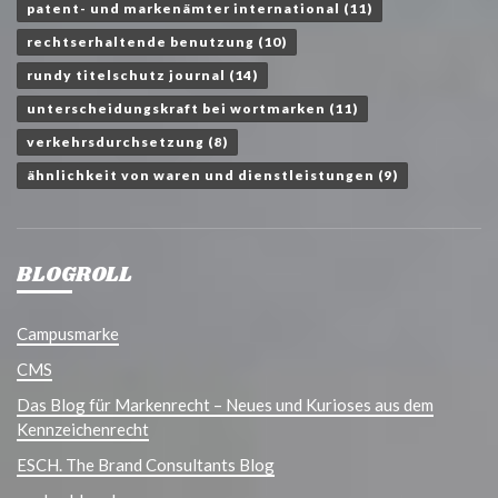
patent- und markenämter international
(11)
rechtserhaltende benutzung
(10)
rundy titelschutz journal
(14)
unterscheidungskraft bei wortmarken
(11)
verkehrsdurchsetzung
(8)
ähnlichkeit von waren und dienstleistungen
(9)
BLOGROLL
Campusmarke
CMS
Das Blog für Markenrecht – Neues und Kurioses aus dem
Kennzeichenrecht
ESCH. The Brand Consultants Blog