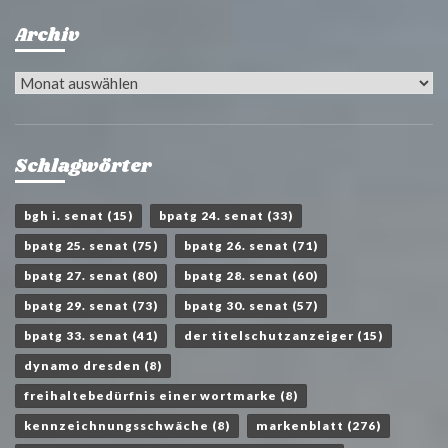
Archiv
Archiv
Schlagwörter
bgh i. senat
(15)
bpatg 24. senat
(33)
bpatg 25. senat
(75)
bpatg 26. senat
(71)
bpatg 27. senat
(80)
bpatg 28. senat
(60)
bpatg 29. senat
(73)
bpatg 30. senat
(57)
bpatg 33. senat
(41)
der titelschutzanzeiger
(15)
dynamo dresden
(8)
freihaltebedürfnis einer wortmarke
(8)
kennzeichnungsschwäche
(8)
markenblatt
(276)